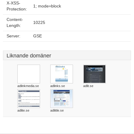
X-XSS-
1; mode=block
Protection:
Content-
10225
Length:
Server:
GSE
Liknande domäner
adlinkmedia.se
adlinks.se
adlit.se
adlite.se
adlittle.se