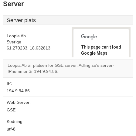
Server
Server plats
Loopia Ab
Sverige
This page can't load
61.270233, 18.632813
Google Maps
correctly.
Loopia Ab är platsen för GSE server. Adling.se's server-
IPnummer är 194.9.94.86.
Do you
OK
own this
website?
IP:
194.9.94.86
Web Server:
GSE
Kodning:
utf-8