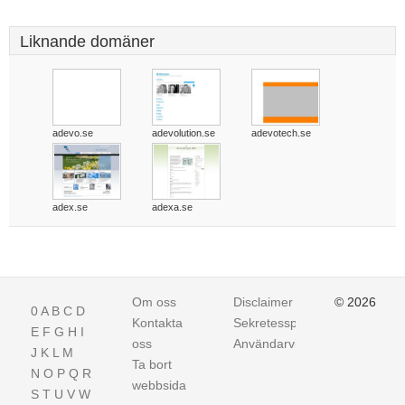
Liknande domäner
adevo.se
adevolution.se
adevotech.se
adex.se
adexa.se
Om oss
Disclaimer
© 2026
0
A
B
C
D
Kontakta
Sekretesspolicy
E
F
G
H
I
oss
Användarvillkor
J
K
L
M
Ta bort
N
O
P
Q
R
webbsida
S
T
U
V
W