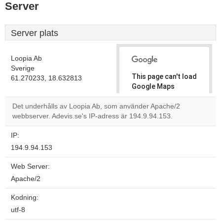
Server
Server plats
Loopia Ab
Sverige
This page can't load
61.270233, 18.632813
Google Maps
correctly.
Det underhålls av Loopia Ab, som använder Apache/2
webbserver. Adevis.se's IP-adress är 194.9.94.153.
Do you
OK
own this
website?
IP:
194.9.94.153
Web Server:
Apache/2
Kodning:
utf-8