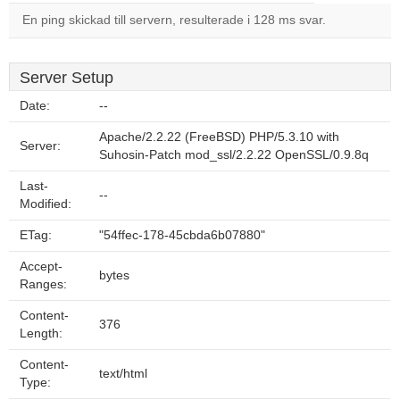
En ping skickad till servern, resulterade i 128 ms svar.
Server Setup
Date:
--
Apache/2.2.22 (FreeBSD) PHP/5.3.10 with
Server:
Suhosin-Patch mod_ssl/2.2.22 OpenSSL/0.9.8q
Last-
--
Modified:
ETag:
"54ffec-178-45cbda6b07880"
Accept-
bytes
Ranges:
Content-
376
Length:
Content-
text/html
Type: