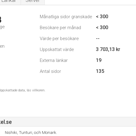
Länkar
Server
< 300
Månatliga sidor granskade
8
ige
< 300
Besökare per månad
--
Värde per besökare
den
3 703,13 kr
Uppskattat värde
19
Externa länkar
135
Antal sidor
ppskattade data, läs villkoren.
el.se
Nishiki, Tunturi, och Monark.