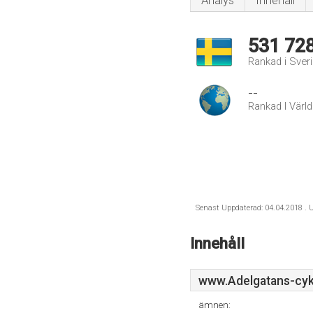
Analys
Innehåll
531 72
Rankad i Sver
--
Rankad I Värl
Senast Uppdaterad: 04.04.2018 . U
Innehåll
www.Adelgatans-cyk
ämnen: