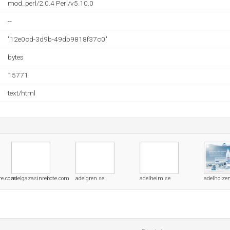
mod_perl/2.0.4 Perl/v5.10.0
--
"12e0cd-3d9b-49db9818f37c0"
bytes
15771
text/html
re.com
adelgazasinrebote.com
adelgren.se
adelheim.se
adelholzen