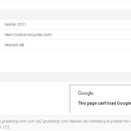
Nishiki 2011
Hem | tunturi-bicycles.com
Monark AB
This page can't load Google
Do you own this website?
s.grasberg.com
, och
ns2.grasberg.com
. Neonex Ab Hallsberg är platsen för
6.122.