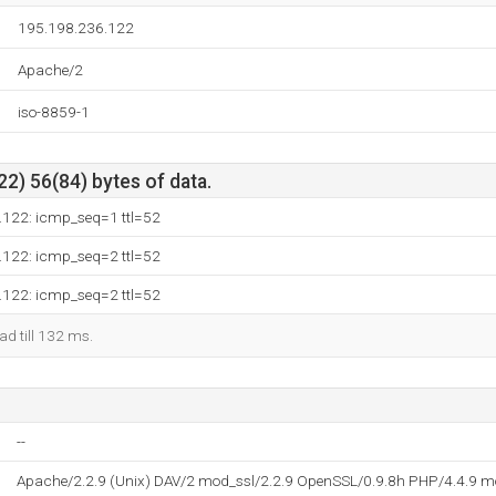
195.198.236.122
Apache/2
iso-8859-1
2) 56(84) bytes of data.
.122: icmp_seq=1 ttl=52
.122: icmp_seq=2 ttl=52
.122: icmp_seq=2 ttl=52
kad till 132 ms.
--
Apache/2.2.9 (Unix) DAV/2 mod_ssl/2.2.9 OpenSSL/0.9.8h PHP/4.4.9 