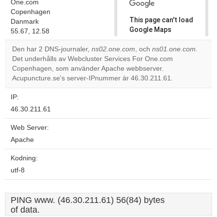
One.com
Copenhagen
This page can't load
Danmark
Google Maps
55.67, 12.58
correctly.
Den har 2 DNS-journaler,
ns02.one.com
, och
ns01.one.com
.
Det underhålls av Webcluster Services For One.com
Do you
OK
Copenhagen, som använder Apache webbserver.
own this
website?
Acupuncture.se's server-IPnummer är 46.30.211.61.
IP:
46.30.211.61
Web Server:
Apache
Kodning:
utf-8
PING www. (46.30.211.61) 56(84) bytes
of data.