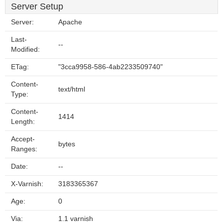
Server Setup
Server:
Apache
Last-
--
Modified:
ETag:
"3cca9958-586-4ab2233509740"
Content-
text/html
Type:
Content-
1414
Length:
Accept-
bytes
Ranges:
Date:
--
X-Varnish:
3183365367
Age:
0
Via:
1.1 varnish