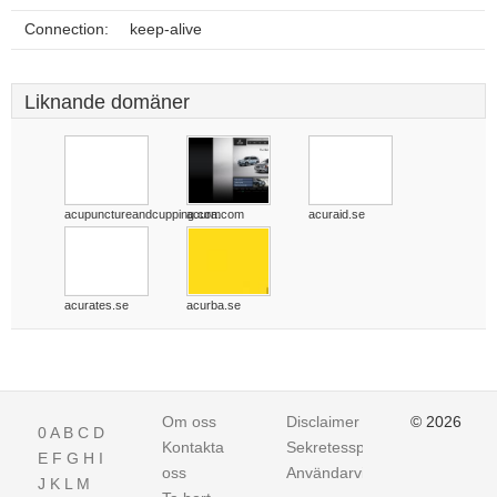
Connection:
keep-alive
Liknande domäner
acupunctureandcupping.com
acura.com
acuraid.se
acurates.se
acurba.se
Om oss
Disclaimer
© 2026
0
A
B
C
D
Kontakta
Sekretesspolicy
E
F
G
H
I
oss
Användarvillkor
J
K
L
M