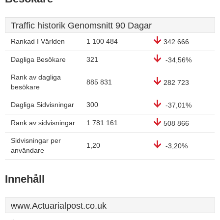
Traffic historik Genomsnitt 90 Dagar
Rankad I Världen
1 100 484
342 666
Dagliga Besökare
321
-34,56%
Rank av dagliga
885 831
282 723
besökare
Dagliga Sidvisningar
300
-37,01%
Rank av sidvisningar
1 781 161
508 866
Sidvisningar per
1,20
-3,20%
användare
Innehåll
www.Actuarialpost.co.uk