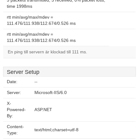
3 packets transmitted, 3 received, 0% packet loss,
time 1998ms
rtt min/avg/max/mdev =
111.476/111.938/112.674/0.526 ms
rtt min/avg/max/mdev =
111.476/111.938/112.674/0.526 ms
En ping till servern är klockad till 111 ms.
Server Setup
Date:
--
Server:
Microsoft-IIS/6.0
X-
Powered-
ASP.NET
By:
Content-
text/html;charset=utf-8
Type: