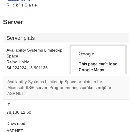
R i c k ' s C a f é
Server
Server plats
Availability Systems Limited-ip
Space
Reino Unido
This page can't load
54.224224, -3.901133
Google Maps
correctly.
Availability Systems Limited-ip Space är platsen för
Microsoft-IIS/6 server. Programmeringsspråkets miljö är
Do you
OK
ASP.NET.
own this
website?
IP:
78.136.12.50
Drivs med:
ASP.NET