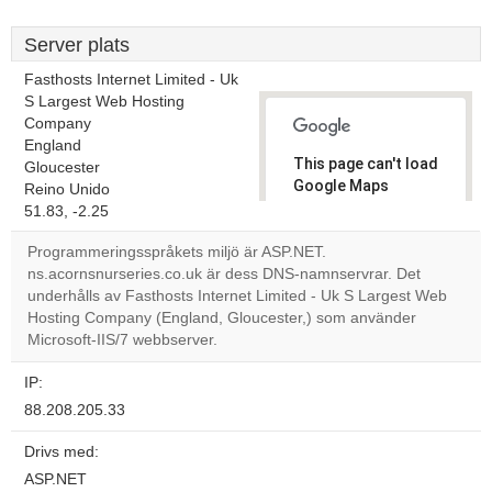
Server plats
Fasthosts Internet Limited - Uk
S Largest Web Hosting
Company
England
This page can't load
Gloucester
Google Maps
Reino Unido
correctly.
51.83, -2.25
Programmeringsspråkets miljö är ASP.NET.
Do you
OK
ns.acornsnurseries.co.uk är dess DNS-namnservrar. Det
own this
website?
underhålls av Fasthosts Internet Limited - Uk S Largest Web
Hosting Company (England, Gloucester,) som använder
Microsoft-IIS/7 webbserver.
IP:
88.208.205.33
Drivs med:
ASP.NET