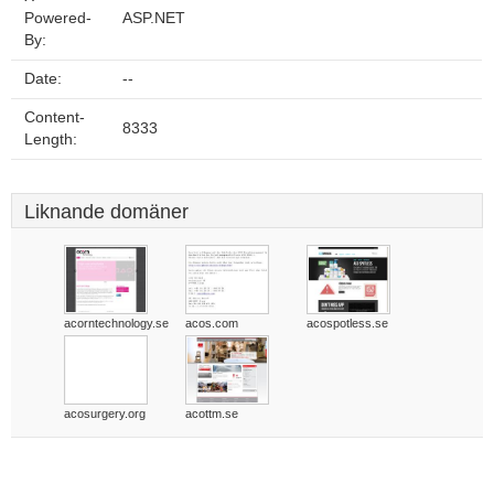
Powered-
ASP.NET
By:
Date:
--
Content-
8333
Length:
Liknande domäner
acorntechnology.se
acos.com
acospotless.se
acosurgery.org
acottm.se