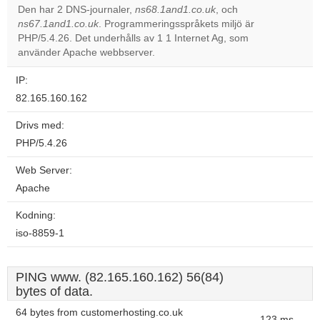
Den har 2 DNS-journaler,
ns68.1and1.co.uk
, och
ns67.1and1.co.uk
. Programmeringsspråkets miljö är
Do you
OK
PHP/5.4.26. Det underhålls av 1 1 Internet Ag, som
own this
website?
använder Apache webbserver.
IP:
82.165.160.162
Drivs med:
PHP/5.4.26
Web Server:
Apache
Kodning:
iso-8859-1
PING www. (82.165.160.162) 56(84)
bytes of data.
64 bytes from customerhosting.co.uk
123 ms