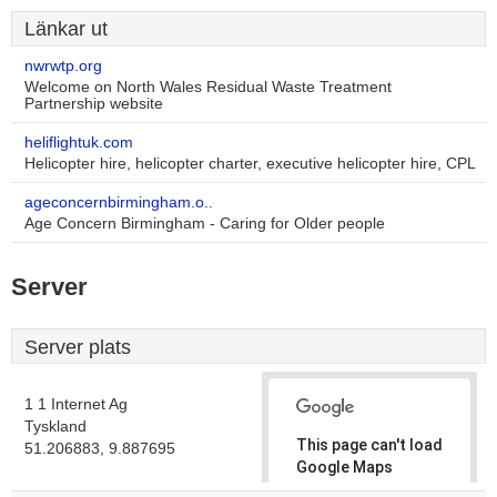
Länkar ut
nwrwtp.org
Welcome on North Wales Residual Waste Treatment
Partnership website
heliflightuk.com
Helicopter hire, helicopter charter, executive helicopter hire, CPL
ageconcernbirmingham.o..
Age Concern Birmingham - Caring for Older people
Server
Server plats
1 1 Internet Ag
Tyskland
This page can't load
51.206883, 9.887695
Google Maps
correctly.