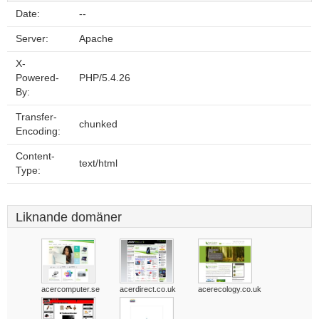
Date:
--
Server:
Apache
X-
Powered-
PHP/5.4.26
By:
Transfer-
chunked
Encoding:
Content-
text/html
Type:
Liknande domäner
acercomputer.se
acerdirect.co.uk
acerecology.co.uk