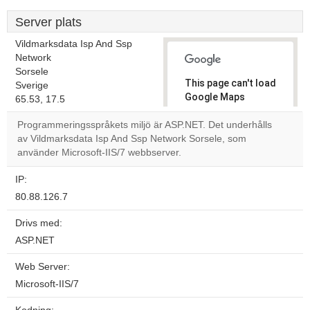
Server plats
Vildmarksdata Isp And Ssp
Network
Sorsele
This page can't load
Sverige
Google Maps
65.53, 17.5
correctly.
Programmeringsspråkets miljö är ASP.NET. Det underhålls
av Vildmarksdata Isp And Ssp Network Sorsele, som
Do you
OK
använder Microsoft-IIS/7 webbserver.
own this
website?
IP:
80.88.126.7
Drivs med:
ASP.NET
Web Server:
Microsoft-IIS/7