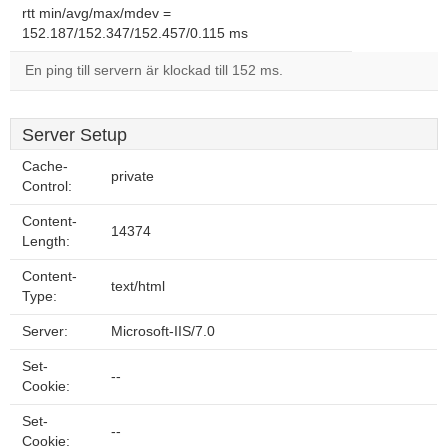
rtt min/avg/max/mdev =
152.187/152.347/152.457/0.115 ms
En ping till servern är klockad till 152 ms.
Server Setup
Cache-
private
Control:
Content-
14374
Length:
Content-
text/html
Type:
Server:
Microsoft-IIS/7.0
Set-
--
Cookie:
Set-
--
Cookie: