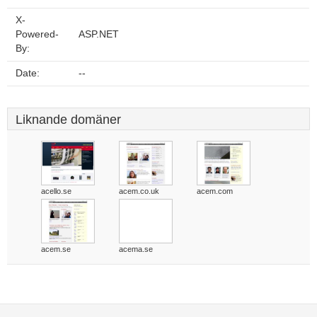
X-
Powered-
ASP.NET
By:
Date:
--
Liknande domäner
acello.se
acem.co.uk
acem.com
acem.se
acema.se