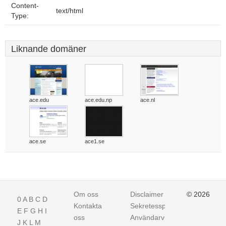
Content-
text/html
Type:
Liknande domäner
ace.edu
ace.edu.np
ace.nl
ace.se
ace1.se
Om oss
Disclaimer
© 2026
0
A
B
C
D
Kontakta
Sekretesspolicy
E
F
G
H
I
oss
Användarvillkor
J
K
L
M