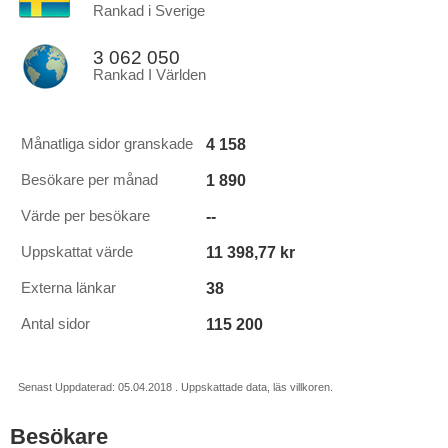
Rankad i Sverige
3 062 050
Rankad I Världen
4 158
Månatliga sidor granskade
1 890
Besökare per månad
--
Värde per besökare
11 398,77 kr
Uppskattat värde
38
Externa länkar
115 200
Antal sidor
Senast Uppdaterad: 05.04.2018 . Uppskattade data, läs villkoren.
Besökare