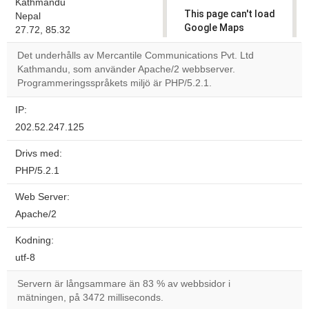
Kathmandu
This page can't load
Nepal
Google Maps
27.72, 85.32
correctly.
Det underhålls av Mercantile Communications Pvt. Ltd
Kathmandu, som använder Apache/2 webbserver.
Do you
OK
Programmeringsspråkets miljö är PHP/5.2.1.
own this
website?
IP:
202.52.247.125
Drivs med:
PHP/5.2.1
Web Server:
Apache/2
Kodning:
utf-8
Servern är långsammare än 83 % av webbsidor i
mätningen, på 3472 milliseconds.