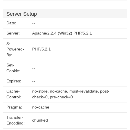
Server Setup
Date:
--
Server:
Apache/2.2.4 (Win32) PHP/5.2.1
X-
Powered-
PHP/5.2.1
By:
Set-
--
Cookie:
Expires:
--
Cache-
no-store, no-cache, must-revalidate, post-
Control:
check=0, pre-check=0
Pragma:
no-cache
Transfer-
chunked
Encoding: