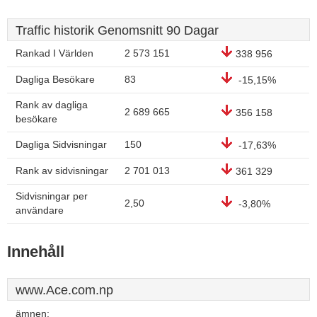
Traffic historik Genomsnitt 90 Dagar
Rankad I Världen
2 573 151
338 956
Dagliga Besökare
83
-15,15%
Rank av dagliga
2 689 665
356 158
besökare
Dagliga Sidvisningar
150
-17,63%
Rank av sidvisningar
2 701 013
361 329
Sidvisningar per
2,50
-3,80%
användare
Innehåll
www.Ace.com.np
ämnen: