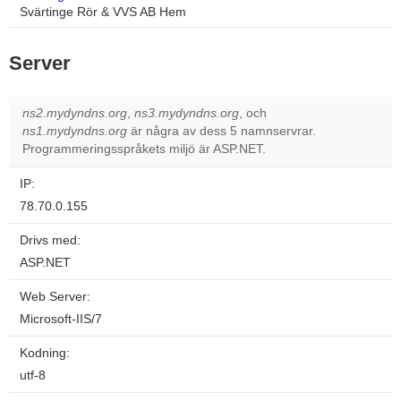
Svärtinge Rör & VVS AB Hem
Server
ns2.mydyndns.org
,
ns3.mydyndns.org
, och
ns1.mydyndns.org
är några av dess 5 namnservrar.
Programmeringsspråkets miljö är ASP.NET.
IP:
78.70.0.155
Drivs med:
ASP.NET
Web Server:
Microsoft-IIS/7
Kodning:
utf-8