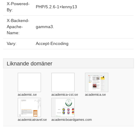
X-Powered-
PHP/5.2.6-1+lenny13
By:
X-Backend-
Apache-
gamma3.
Name:
Vary:
Accept-Encoding
Liknande domäner
academic.se
academica-cst.se
academica.se
academicatravel.se
academicboardgames.com