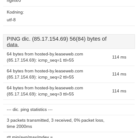
nginx/0
Kodning:
utf-8
PING dic. (85.17.154.69) 56(84) bytes of
data.
64 bytes from hosted-by.leaseweb.com
114 ms
(85.17.154.69): icmp_seq=1 ttl=55
64 bytes from hosted-by.leaseweb.com
114 ms
(85.17.154.69): icmp_seq=2 ttl=55
64 bytes from hosted-by.leaseweb.com
114 ms
(85.17.154.69): icmp_seq=3 ttl=55
--- dic. ping statistics ---
3 packets transmitted, 3 received, 0% packet loss,
time 2000ms
rtt min/avg/max/mdev =