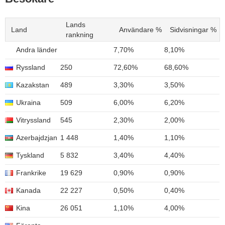
Lands
Land
Användare %
Sidvisningar %
rankning
Andra länder
7,70%
8,10%
Ryssland
250
72,60%
68,60%
Kazakstan
489
3,30%
3,50%
Ukraina
509
6,00%
6,20%
Vitryssland
545
2,30%
2,00%
Azerbajdzjan
1 448
1,40%
1,10%
Tyskland
5 832
3,40%
4,40%
Frankrike
19 629
0,90%
0,90%
Kanada
22 227
0,50%
0,40%
Kina
26 051
1,10%
4,00%