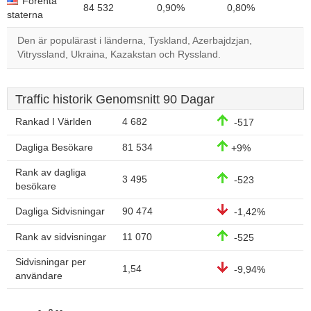
Förenta
84 532
0,90%
0,80%
staterna
Den är populärast i länderna, Tyskland, Azerbajdzjan,
Vitryssland, Ukraina, Kazakstan och Ryssland.
Traffic historik Genomsnitt 90 Dagar
Rankad I Världen
4 682
-517
Dagliga Besökare
81 534
+9%
Rank av dagliga
3 495
-523
besökare
Dagliga Sidvisningar
90 474
-1,42%
Rank av sidvisningar
11 070
-525
Sidvisningar per
1,54
-9,94%
användare