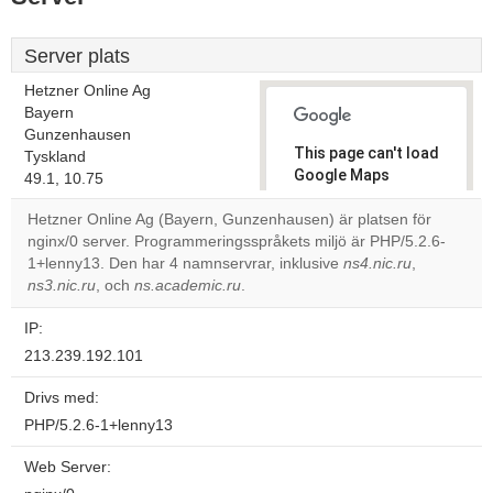
Server plats
Hetzner Online Ag
Bayern
Gunzenhausen
This page can't load
Tyskland
Google Maps
49.1, 10.75
correctly.
Hetzner Online Ag (Bayern, Gunzenhausen) är platsen för
nginx/0 server. Programmeringsspråkets miljö är PHP/5.2.6-
Do you
OK
1+lenny13. Den har 4 namnservrar, inklusive
own this
ns4.nic.ru
,
website?
ns3.nic.ru
, och
ns.academic.ru
.
IP:
213.239.192.101
Drivs med:
PHP/5.2.6-1+lenny13
Web Server: