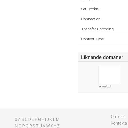
Set-Cookie:
Connection:
Transfer-Encoding:
Content-Type:
Liknande domäner
ac-web.ch
Om oss
0
A
B
C
D
E
F
G
H
I
J
K
L
M
Kontakta
N
O
P
Q
R
S
T
U
V
W
X
Y
Z