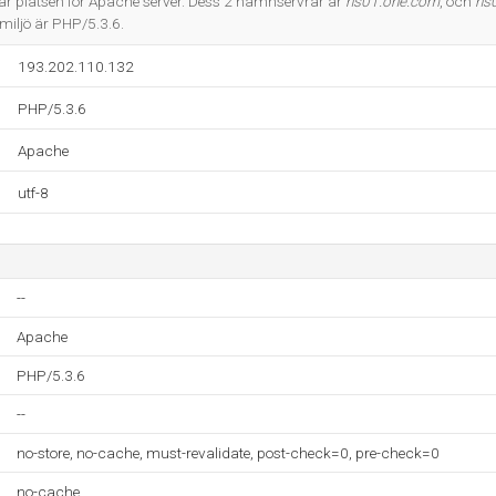
 platsen för Apache server. Dess 2 namnservrar är
ns01.one.com
, och
ns
iljö är PHP/5.3.6.
193.202.110.132
PHP/5.3.6
Apache
utf-8
--
Apache
PHP/5.3.6
--
no-store, no-cache, must-revalidate, post-check=0, pre-check=0
no-cache