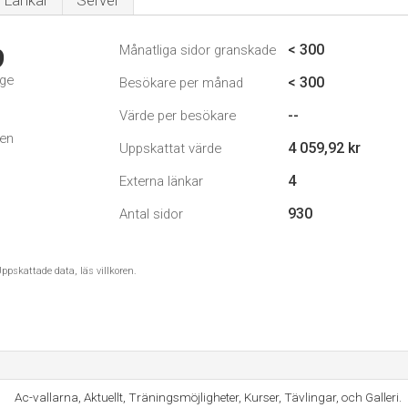
Länkar
Server
< 300
Månatliga sidor granskade
9
ige
< 300
Besökare per månad
--
Värde per besökare
den
4 059,92 kr
Uppskattat värde
4
Externa länkar
930
Antal sidor
ppskattade data, läs villkoren.
Ac-vallarna, Aktuellt, Träningsmöjligheter, Kurser, Tävlingar, och Galleri.