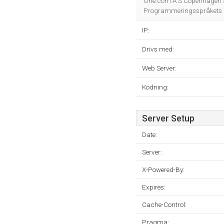
One.com A S Copenhagen är
Programmeringsspråkets m
IP:
Drivs med:
Web Server:
Kodning:
Server Setup
Date:
Server:
X-Powered-By:
Expires:
Cache-Control:
Pragma: