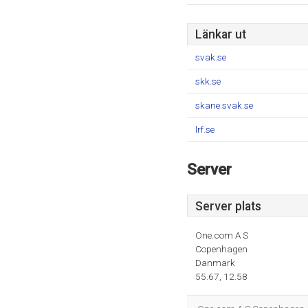
Länkar ut
svak.se
skk.se
skane.svak.se
lrf.se
Server
Server plats
One.com A S
Copenhagen
Danmark
55.67, 12.58