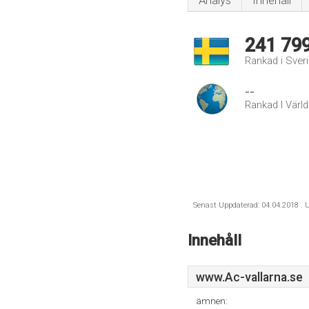
Analys
Innehåll
241 79
Rankad i Sver
--
Rankad I Värl
Senast Uppdaterad: 04.04.2018 . U
Innehåll
www.Ac-vallarna.se
ämnen: