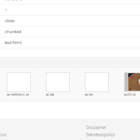
--
close
chunked
text/html
ac-wellness.se
ac.bd
ac.ke
ac20.se
Disclaimer
 oss
Sekretesspolicy