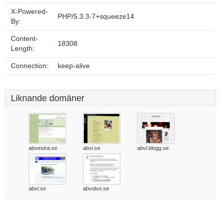
X-Powered-
PHP/5.3.3-7+squeeze14
By:
Content-
18308
Length:
Connection:
keep-alive
Liknande domäner
abvestra.se
abvi.se
abvl.blogg.se
abvl.se
abvolvo.se