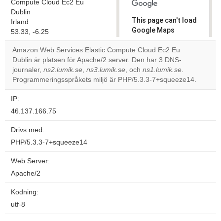
Compute Cloud Ec2 Eu
Dublin
This page can't load
Irland
Google Maps
53.33, -6.25
correctly.
Amazon Web Services Elastic Compute Cloud Ec2 Eu
Dublin är platsen för Apache/2 server. Den har 3 DNS-
Do you
OK
journaler,
ns2.lumik.se
,
ns3.lumik.se
, och
own this
ns1.lumik.se
.
website?
Programmeringsspråkets miljö är PHP/5.3.3-7+squeeze14.
IP:
46.137.166.75
Drivs med:
PHP/5.3.3-7+squeeze14
Web Server:
Apache/2
Kodning:
utf-8