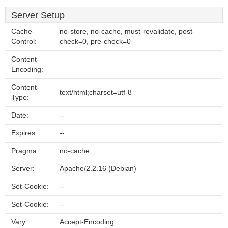
Server Setup
Cache-
no-store, no-cache, must-revalidate, post-
Control:
check=0, pre-check=0
Content-
Encoding:
Content-
text/html;charset=utf-8
Type:
Date:
--
Expires:
--
Pragma:
no-cache
Server:
Apache/2.2.16 (Debian)
Set-Cookie:
--
Set-Cookie:
--
Vary:
Accept-Encoding