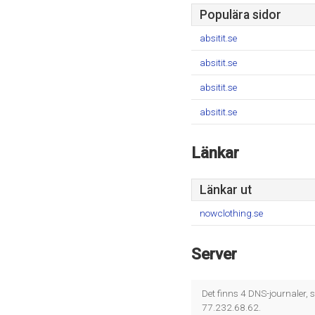
Populära sidor
absitit.se
absitit.se
absitit.se
absitit.se
Länkar
Länkar ut
nowclothing.se
Server
Det finns 4 DNS-journaler
77.232.68.62.