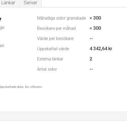
Länkar
Server
< 300
Månatliga sidor granskade
7
ige
< 300
Besökare per månad
--
Värde per besökare
den
4 342,64 kr
Uppskattat värde
2
Externa länkar
--
Antal sidor
ppskattade data, läs villkoren.