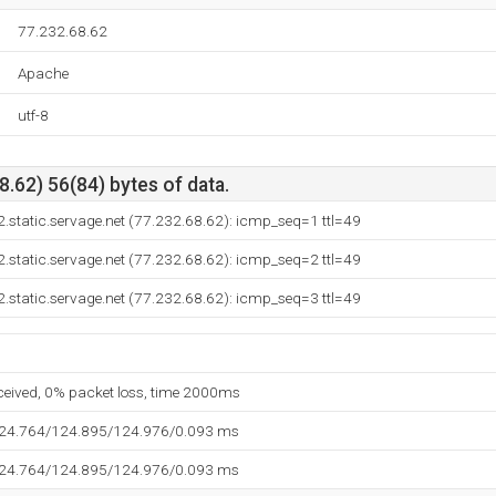
77.232.68.62
Apache
utf-8
.62) 56(84) bytes of data.
.static.servage.net (77.232.68.62): icmp_seq=1 ttl=49
.static.servage.net (77.232.68.62): icmp_seq=2 ttl=49
.static.servage.net (77.232.68.62): icmp_seq=3 ttl=49
eceived, 0% packet loss, time 2000ms
124.764/124.895/124.976/0.093 ms
124.764/124.895/124.976/0.093 ms