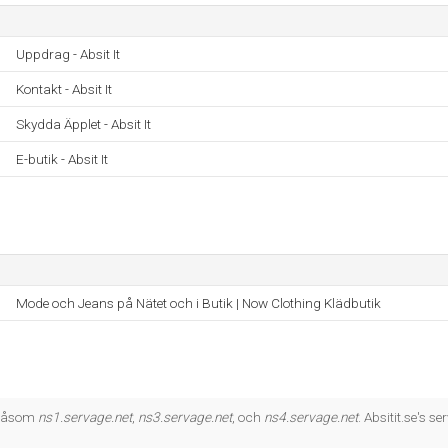
Uppdrag - Absit It
Kontakt - Absit It
Skydda Äpplet - Absit It
E-butik - Absit It
Mode och Jeans på Nätet och i Butik | Now Clothing Klädbutik
, såsom
ns1.servage.net
,
ns3.servage.net
, och
ns4.servage.net
. Absitit.se's 