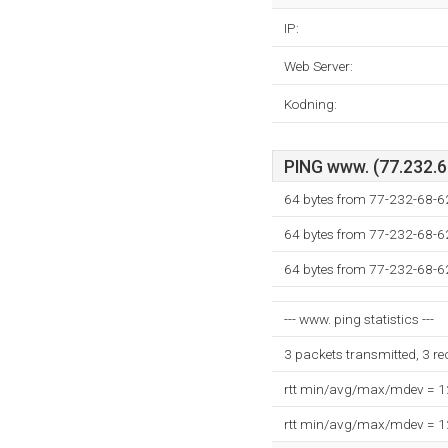
IP:
Web Server:
Kodning:
PING www. (77.232.68
64 bytes from 77-232-68-62
64 bytes from 77-232-68-62
64 bytes from 77-232-68-62
--- www. ping statistics ---
3 packets transmitted, 3 r
rtt min/avg/max/mdev = 
rtt min/avg/max/mdev = 