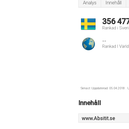
Analys
Innehåll
356 47
Rankad i Sver
--
Rankad I Värl
Senast Uppdaterad: 05.04.2018 . U
Innehåll
www.Absitit.se