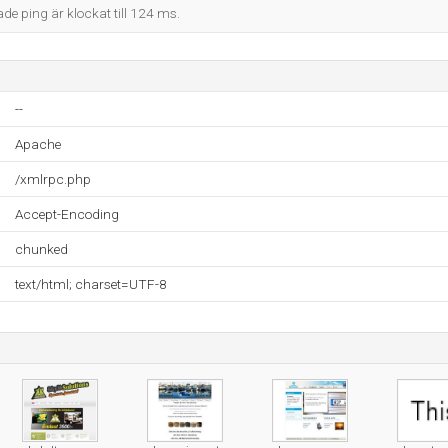
ade ping är klockat till 124 ms.
--
Apache
/xmlrpc.php
Accept-Encoding
chunked
text/html; charset=UTF-8