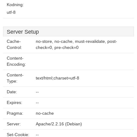
Kodning:
utf-8
Server Setup
Cache-
no-store, no-cache, must-revalidate, post-
Control:
check=0, pre-check=0
Content-
Encoding:
Content-
text/html;charset=utf-8
Type:
Date:
--
Expires:
--
Pragma:
no-cache
Server:
Apache/2.2.16 (Debian)
Set-Cookie:
--