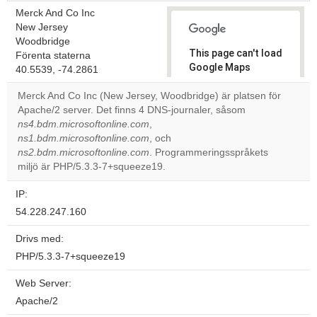
Merck And Co Inc
New Jersey
Woodbridge
This page can't load
Förenta staterna
Google Maps
40.5539, -74.2861
correctly.
Merck And Co Inc (New Jersey, Woodbridge) är platsen för
Apache/2 server. Det finns 4 DNS-journaler, såsom
Do you
OK
ns4.bdm.microsoftonline.com
,
own this
website?
ns1.bdm.microsoftonline.com
, och
ns2.bdm.microsoftonline.com
. Programmeringsspråkets
miljö är PHP/5.3.3-7+squeeze19.
IP:
54.228.247.160
Drivs med:
PHP/5.3.3-7+squeeze19
Web Server:
Apache/2