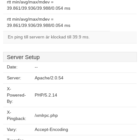
rtt min/avg/max/mdev =
39.861/39.936/39.988/0.054 ms
rtt min/avg/max/mdev =
39.861/39.936/39.988/0.054 ms
En ping till servern är klockad till 39.9 ms.
Server Setup
Date:
--
Server:
Apache/2.0.54
X-
Powered-
PHP/5.2.14
By:
X-
/xmlrpc.php
Pingback:
Vary:
Accept-Encoding