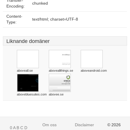
Transfer-
chunked
Encoding:
Content-
text/html; charset=UTF-8
Type:
Liknande domäner
aboveall.se
aboveallthings.se
aboveandroid.com
abovebluesuites.com
abovee.se
Om oss
Disclaimer
© 2026
0
A
B
C
D