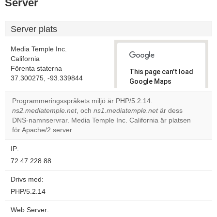
Server
Server plats
Media Temple Inc.
California
Förenta staterna
This page can't load
37.300275, -93.339844
Google Maps
correctly.
Programmeringsspråkets miljö är PHP/5.2.14.
ns2.mediatemple.net
, och
ns1.mediatemple.net
är dess
Do you
OK
DNS-namnservrar. Media Temple Inc. California är platsen
own this
website?
för Apache/2 server.
IP:
72.47.228.88
Drivs med:
PHP/5.2.14
Web Server: