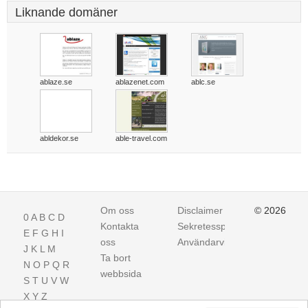
Liknande domäner
ablaze.se
ablazenet.com
ablc.se
abldekor.se
able-travel.com
Om oss
Disclaimer
© 2026
0
A
B
C
D
Kontakta
Sekretesspolicy
E
F
G
H
I
oss
Användarvillkor
J
K
L
M
Ta bort
N
O
P
Q
R
webbsida
S
T
U
V
W
X
Y
Z