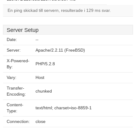
En ping skickad till servern, resulterade i 129 ms svar.
Server Setup
Date:
--
Server:
Apache/2.2.11 (FreeBSD)
X-Powered-
PHP/5.2.8
By:
Vary:
Host
Transfer-
chunked
Encoding:
Content-
text/html; charset=iso-8859-1
Type:
Connection:
close