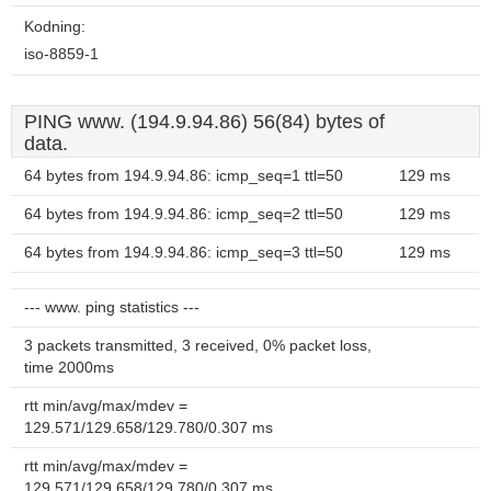
Kodning:
iso-8859-1
PING www. (194.9.94.86) 56(84) bytes of
data.
64 bytes from 194.9.94.86: icmp_seq=1 ttl=50
129 ms
64 bytes from 194.9.94.86: icmp_seq=2 ttl=50
129 ms
64 bytes from 194.9.94.86: icmp_seq=3 ttl=50
129 ms
--- www. ping statistics ---
3 packets transmitted, 3 received, 0% packet loss,
time 2000ms
rtt min/avg/max/mdev =
129.571/129.658/129.780/0.307 ms
rtt min/avg/max/mdev =
129.571/129.658/129.780/0.307 ms