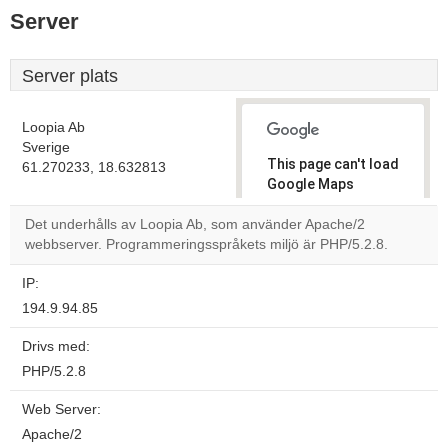
Server
Server plats
Loopia Ab
Sverige
This page can't load
61.270233, 18.632813
Google Maps
correctly.
Det underhålls av Loopia Ab, som använder Apache/2
webbserver. Programmeringsspråkets miljö är PHP/5.2.8.
Do you
OK
own this
website?
IP:
194.9.94.85
Drivs med:
PHP/5.2.8
Web Server:
Apache/2