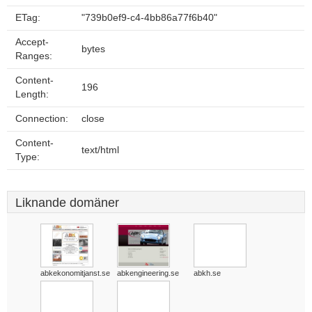
ETag:
"739b0ef9-c4-4bb86a77f6b40"
Accept-
bytes
Ranges:
Content-
196
Length:
Connection:
close
Content-
text/html
Type:
Liknande domäner
abkekonomitjanst.se
abkengineering.se
abkh.se