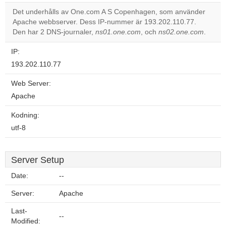
correctly.
Det underhålls av One.com A S Copenhagen, som använder
Apache webbserver. Dess IP-nummer är 193.202.110.77.
Do you
OK
Den har 2 DNS-journaler,
ns01.one.com
, och
own this
ns02.one.com
.
website?
IP:
193.202.110.77
Web Server:
Apache
Kodning:
utf-8
Server Setup
Date:
--
Server:
Apache
Last-
--
Modified: