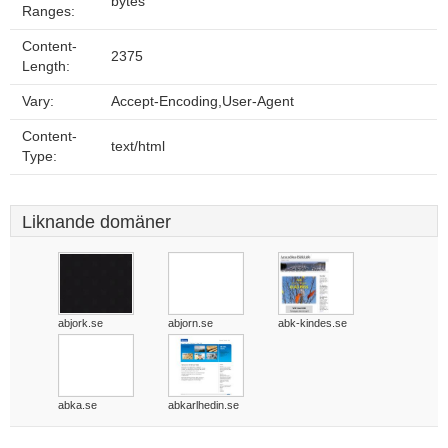
bytes
Ranges:
Content-
2375
Length:
Vary:
Accept-Encoding,User-Agent
Content-
text/html
Type:
Liknande domäner
abjork.se
abjorn.se
abk-kindes.se
abka.se
abkarlhedin.se