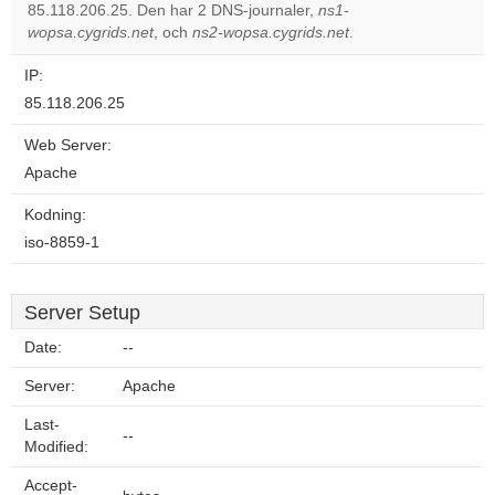
OK
85.118.206.25. Den har 2 DNS-journaler,
own this
ns1-
website?
wopsa.cygrids.net
, och
ns2-wopsa.cygrids.net
.
IP:
85.118.206.25
Web Server:
Apache
Kodning:
iso-8859-1
Server Setup
Date:
--
Server:
Apache
Last-
--
Modified:
Accept-