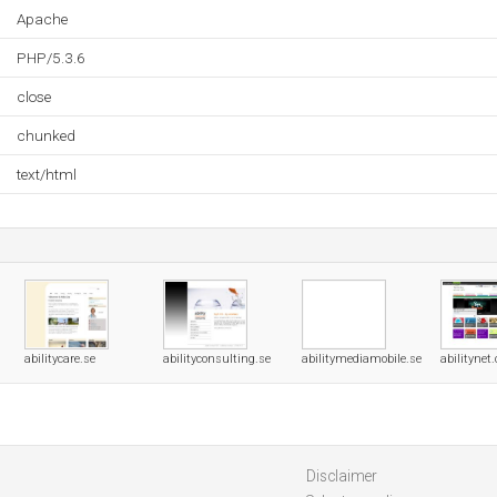
Apache
PHP/5.3.6
close
chunked
text/html
abilitycare.se
abilityconsulting.se
abilitymediamobile.se
abilitynet
Disclaimer