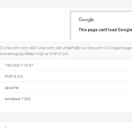
This page can't load Google
Do you own this website?
02.one.com
, och
ns01.one.com
. Det underhålls av One.com A S Copenhag
ammeringsspråkets miljö är PHP/5.3.6.
193.202.110.37
PHP/5.3.6
Apache
windows-1252
--