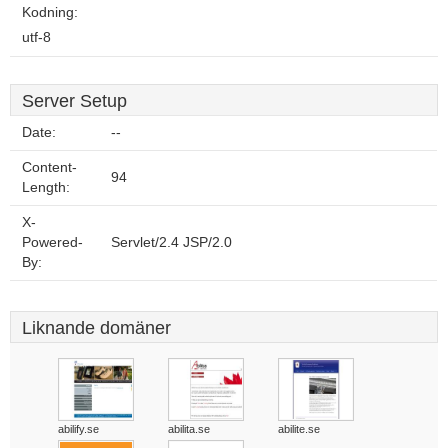
Kodning:
utf-8
Server Setup
Date:
--
Content-
94
Length:
X-
Powered-
Servlet/2.4 JSP/2.0
By:
Liknande domäner
abilify.se
abilita.se
abilite.se