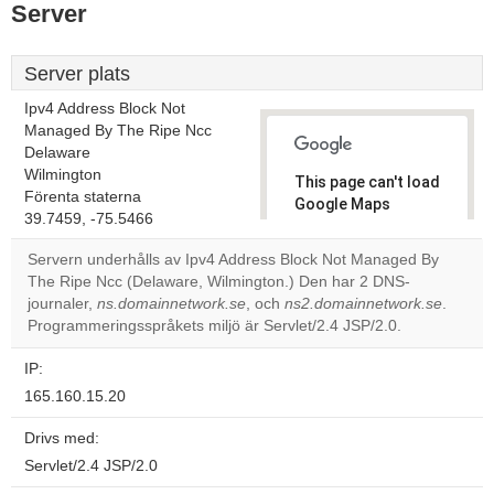
Server
Server plats
Ipv4 Address Block Not
Managed By The Ripe Ncc
Delaware
Wilmington
This page can't load
Förenta staterna
Google Maps
39.7459, -75.5466
correctly.
Servern underhålls av Ipv4 Address Block Not Managed By
Do you
The Ripe Ncc (Delaware, Wilmington.) Den har 2 DNS-
OK
own this
journaler,
ns.domainnetwork.se
, och
ns2.domainnetwork.se
.
website?
Programmeringsspråkets miljö är Servlet/2.4 JSP/2.0.
IP:
165.160.15.20
Drivs med:
Servlet/2.4 JSP/2.0