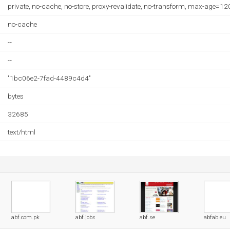
private, no-cache, no-store, proxy-revalidate, no-transform, max-age=12
no-cache
--
--
"1bc06e2-7fad-4489c4d4"
bytes
32685
text/html
abf.com.pk
abf.jobs
abf.se
abfab.eu