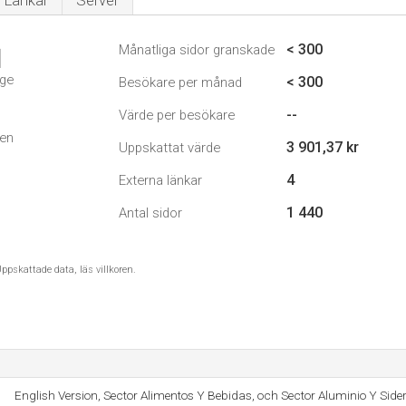
Länkar
Server
< 300
Månatliga sidor granskade
1
ige
< 300
Besökare per månad
--
Värde per besökare
1
den
3 901,37 kr
Uppskattat värde
4
Externa länkar
1 440
Antal sidor
ppskattade data, läs villkoren.
English Version, Sector Alimentos Y Bebidas, och Sector Aluminio Y Sider