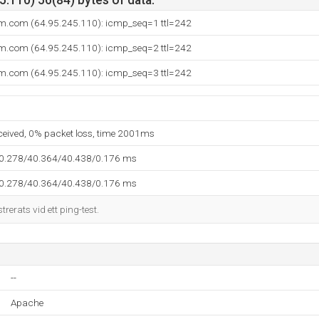
.110) 56(84) bytes of data.
am.com (64.95.245.110): icmp_seq=1 ttl=242
am.com (64.95.245.110): icmp_seq=2 ttl=242
am.com (64.95.245.110): icmp_seq=3 ttl=242
eceived, 0% packet loss, time 2001ms
40.278/40.364/40.438/0.176 ms
40.278/40.364/40.438/0.176 ms
trerats vid ett ping-test.
--
Apache