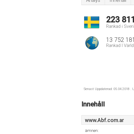
Analys
Innehåll
223 81
Rankad i Sver
13 752 18
Rankad I Värl
Senast Uppdaterad: 05.04.2018 . U
Innehåll
www.Abf.com.ar
ämnen: