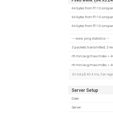
PING www. (64.95.245
64 bytes from fl110.sinsp
64 bytes from fl110.sinsp
64 bytes from fl110.sinsp
--- www. ping statistics ---
3 packets transmitted, 3 r
rtt min/avg/max/mdev = 
rtt min/avg/max/mdev = 
En tid på 40.4 ms, har regis
Server Setup
Date:
Server: