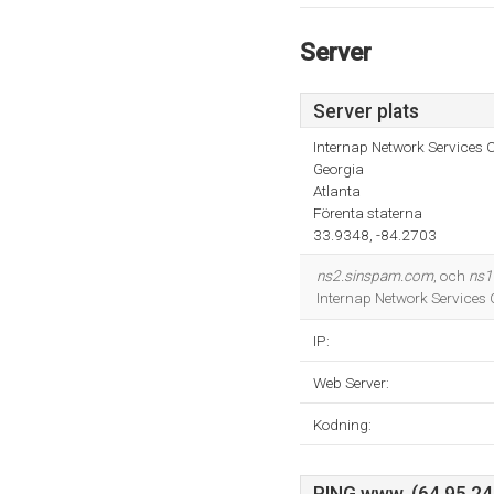
Server
Server plats
Internap Network Services 
Georgia
Atlanta
Förenta staterna
33.9348, -84.2703
ns2.sinspam.com
, och
ns1
Internap Network Services
IP:
Web Server:
Kodning: