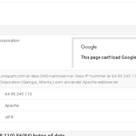
Corporation
This page can't load Google
Do you own this website?
.sinspam.com
är dess DNS-namnservrar. Dess IP-nummer är 64.95.245.110
 Corporation (Georgia, Atlanta,) som använder Apache webbserver.
64.95.245.110
Apache
utf-8