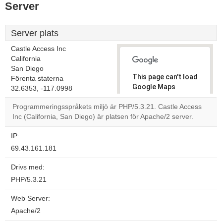
Server
Server plats
Castle Access Inc
California
San Diego
This page can't load
Förenta staterna
Google Maps
32.6353, -117.0998
correctly.
Programmeringsspråkets miljö är PHP/5.3.21. Castle Access
Inc (California, San Diego) är platsen för Apache/2 server.
Do you
OK
own this
website?
IP:
69.43.161.181
Drivs med:
PHP/5.3.21
Web Server:
Apache/2