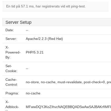
En tid på 57.1 ms, har registrerats vid ett ping-test.
Server Setup
Date:
--
Server:
Apache/2.2.3 (Red Hat)
X-
Powered-
PHP/5.3.21
By:
Set-
--
Cookie:
Cache-
no-store, no-cache, must-revalidate, post-check=0, p
Control:
Pragma:
no-cache
X-
Adblock-
MFwwDQYJKoZIhvcNAQEBBQADSwAwSAJBAKrfIMFkS