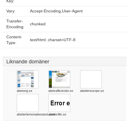
Key:
Vary:
Accept-Encoding,User-Agent
Transfer-
chunked
Encoding:
Content-
text/html; charset=UTF-8
Type:
Liknande domäner
abetong.se
abetrafikskolor.se
abettereurope.se
abetterlemonadestand.com
abetterlife.se