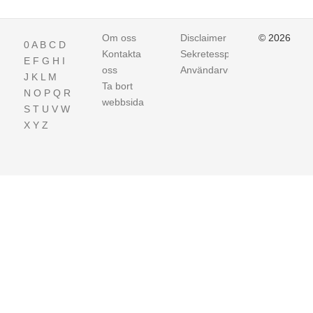
Om oss
Disclaimer
© 2026
0
A
B
C
D
Kontakta
Sekretesspolicy
E
F
G
H
I
oss
Användarvillkor
J
K
L
M
Ta bort
N
O
P
Q
R
webbsida
S
T
U
V
W
X
Y
Z