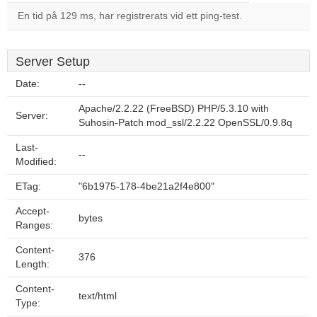
En tid på 129 ms, har registrerats vid ett ping-test.
Server Setup
Date:
--
Apache/2.2.22 (FreeBSD) PHP/5.3.10 with
Server:
Suhosin-Patch mod_ssl/2.2.22 OpenSSL/0.9.8q
Last-
--
Modified:
ETag:
"6b1975-178-4be21a2f4e800"
Accept-
bytes
Ranges:
Content-
376
Length:
Content-
text/html
Type: