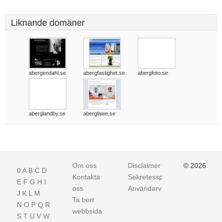
Liknande domäner
abergendahl.se
abergfastighet.se
abergfoto.se
aberglandby.se
aberglawe.se
Om oss
Disclaimer
© 2026
0
A
B
C
D
Kontakta
Sekretesspolicy
E
F
G
H
I
oss
Användarvillkor
J
K
L
M
Ta bort
N
O
P
Q
R
webbsida
S
T
U
V
W