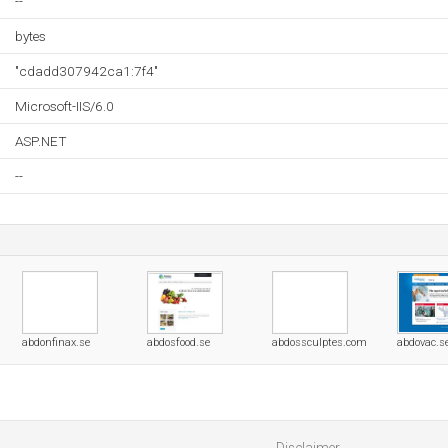
--
bytes
"cdadd307942ca1:7f4"
Microsoft-IIS/6.0
ASP.NET
--
abdonfinax.se
abdosfood.se
abdossculptes.com
abdovac.s