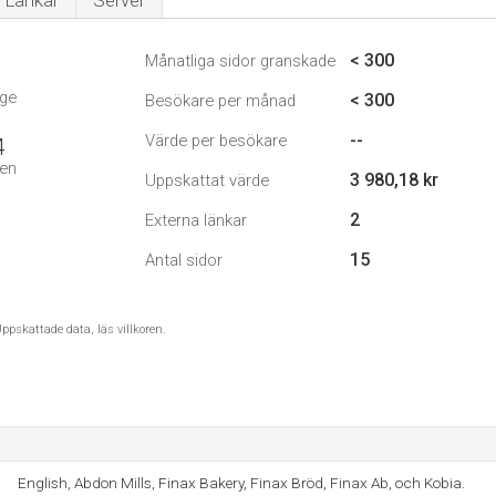
Länkar
Server
< 300
Månatliga sidor granskade
ige
< 300
Besökare per månad
--
Värde per besökare
4
den
3 980,18 kr
Uppskattat värde
2
Externa länkar
15
Antal sidor
ppskattade data, läs villkoren.
English, Abdon Mills, Finax Bakery, Finax Bröd, Finax Ab, och Kobia.