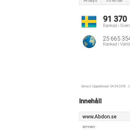
Analys
Innehåll
91 370
Rankad i Sver
25 665 35
Rankad I Värl
Senast Uppdaterad: 04.04.2018 . U
Innehåll
www.Abdon.se
ämnen: