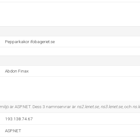
Pepparkakor ifobageriet.se
Abdon Finax
iljö är ASP.NET. Dess 3 namnservrar är
ns2.lenet.se
,
ns3.lenet.se
, och
ns.l
193.138.74.67
ASP.NET