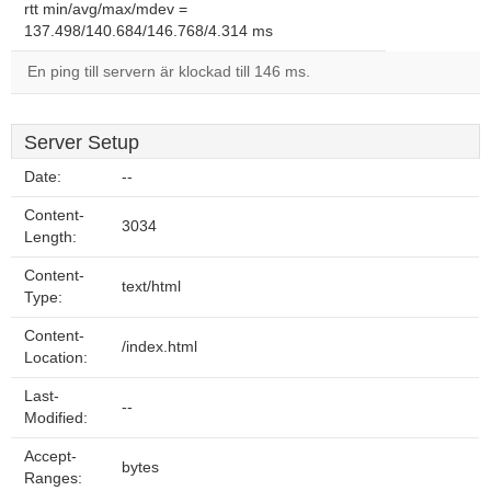
rtt min/avg/max/mdev =
137.498/140.684/146.768/4.314 ms
En ping till servern är klockad till 146 ms.
Server Setup
Date:
--
Content-
3034
Length:
Content-
text/html
Type:
Content-
/index.html
Location:
Last-
--
Modified:
Accept-
bytes
Ranges: