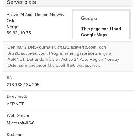
Server plats
Active 24 Asa. Region Norway
Oslo
Norge
This page can't load
59.92, 10.75
Google Maps
correctly.
Den har 2 DNS-journaler,
dns21.activeisp.com
, och
dns20.activeisp.com
. Programmeringsspråkets miljö är
Do you
OK
ASP.NET. Det underhålls av Active 24 Asa. Region Norway
own this
website?
Oslo, som använder Microsoft-IIS/6 webbserver.
IP:
213.188.134.205
Drivs med:
ASP.NET
Web Server:
Microsoft-IIS/6
Kodning: