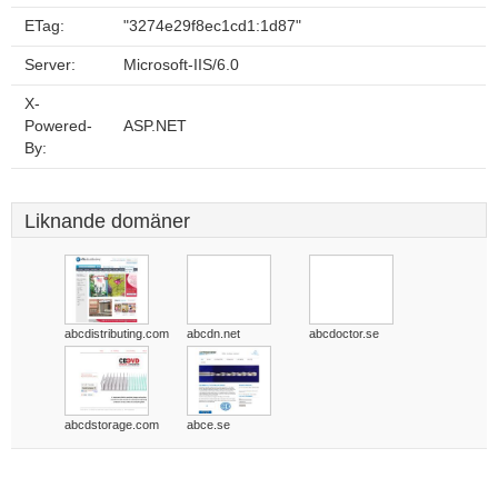
ETag:
"3274e29f8ec1cd1:1d87"
Server:
Microsoft-IIS/6.0
X-
Powered-
ASP.NET
By:
Liknande domäner
abcdistributing.com
abcdn.net
abcdoctor.se
abcdstorage.com
abce.se