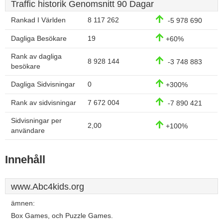
Traffic historik Genomsnitt 90 Dagar
Rankad I Världen
8 117 262
-5 978 690
Dagliga Besökare
19
+60%
Rank av dagliga
8 928 144
-3 748 883
besökare
Dagliga Sidvisningar
0
+300%
Rank av sidvisningar
7 672 004
-7 890 421
Sidvisningar per
2,00
+100%
användare
Innehåll
www.Abc4kids.org
ämnen:
Box Games, och Puzzle Games.