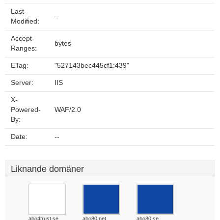
Last-
--
Modified:
Accept-
bytes
Ranges:
ETag:
"527143bec445cf1:439"
Server:
IIS
X-
Powered-
WAF/2.0
By:
Date:
--
Liknande domäner
abc4trust.se
abc80.net
abc80.se