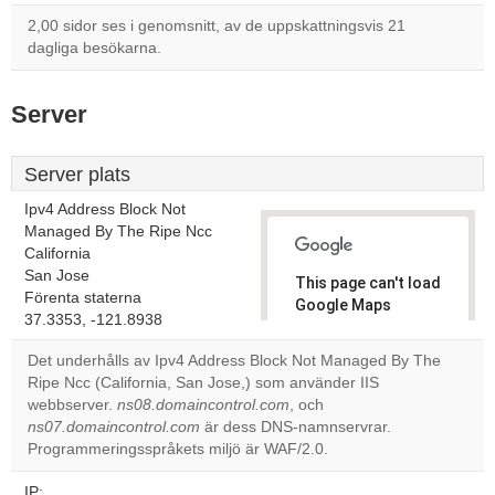
2,00 sidor ses i genomsnitt, av de uppskattningsvis 21
dagliga besökarna.
Server
Server plats
Ipv4 Address Block Not
Managed By The Ripe Ncc
California
San Jose
This page can't load
Förenta staterna
Google Maps
37.3353, -121.8938
correctly.
Det underhålls av Ipv4 Address Block Not Managed By The
Do you
Ripe Ncc (California, San Jose,) som använder IIS
OK
own this
webbserver.
ns08.domaincontrol.com
, och
website?
ns07.domaincontrol.com
är dess DNS-namnservrar.
Programmeringsspråkets miljö är WAF/2.0.
IP: