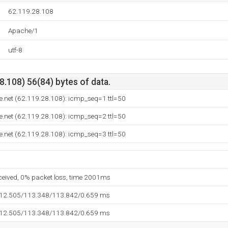
62.119.28.108
Apache/1
utf-8
.108) 56(84) bytes of data.
net (62.119.28.108): icmp_seq=1 ttl=50
net (62.119.28.108): icmp_seq=2 ttl=50
net (62.119.28.108): icmp_seq=3 ttl=50
eceived, 0% packet loss, time 2001ms
112.505/113.348/113.842/0.659 ms
112.505/113.348/113.842/0.659 ms