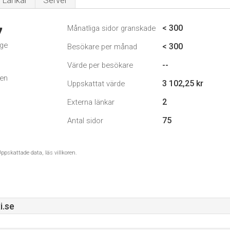
Länkar
Server
< 300
Månatliga sidor granskade
7
ige
< 300
Besökare per månad
--
Värde per besökare
den
3 102,25 kr
Uppskattat värde
2
Externa länkar
75
Antal sidor
ppskattade data, läs villkoren.
i.se