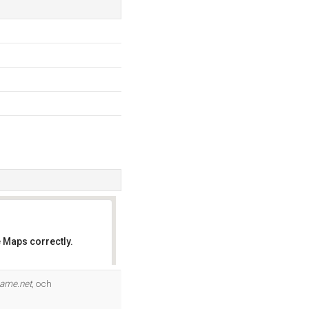
 Maps correctly.
OK
ame.net
, och