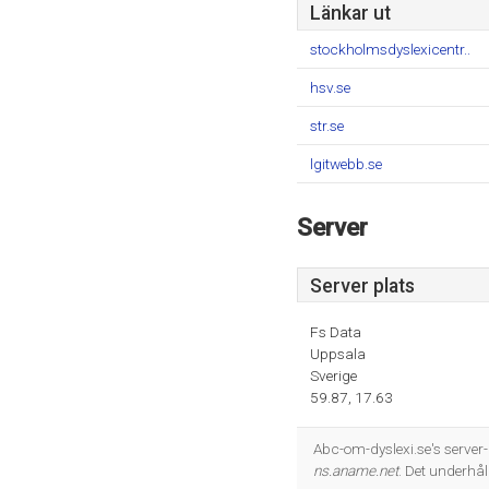
Länkar ut
stockholmsdyslexicentr..
hsv.se
str.se
lgitwebb.se
Server
Server plats
Fs Data
Uppsala
Sverige
59.87, 17.63
Abc-om-dyslexi.se's serve
ns.aname.net
. Det underhå