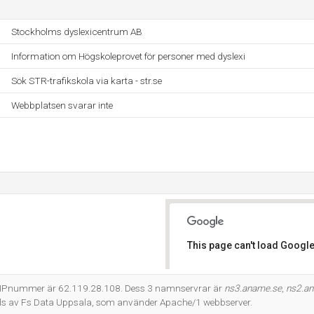
Stockholms dyslexicentrum AB
Information om Högskoleprovet för personer med dyslexi
Sök STR-trafikskola via karta - str.se
Webbplatsen svarar inte
This page can't load Google
Do you own this website?
r-IPnummer är 62.119.28.108. Dess 3 namnservrar är
ns3.aname.se
,
ns2.an
lls av Fs Data Uppsala, som använder Apache/1 webbserver.