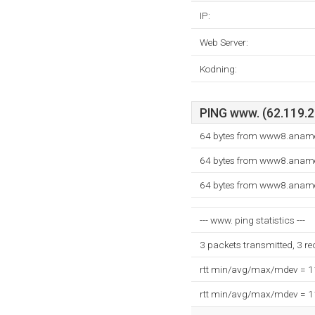
IP:
Web Server:
Kodning:
PING www. (62.119.28
64 bytes from www8.aname.
64 bytes from www8.aname.
64 bytes from www8.aname.
--- www. ping statistics ---
3 packets transmitted, 3 r
rtt min/avg/max/mdev = 
rtt min/avg/max/mdev = 