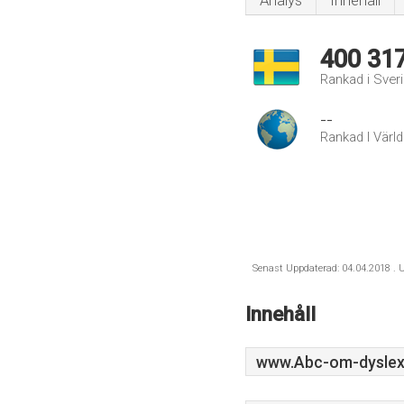
Analys
Innehåll
400 31
Rankad i Sver
--
Rankad I Värl
Senast Uppdaterad: 04.04.2018 . U
Innehåll
www.Abc-om-dyslex