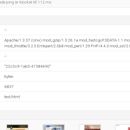
ade ping är klockat till 112 ms.
--
Apache/1.3.37 (Unix) mod_gzip/1.3.26.1a mod_fastcgi/FSDATA-1.1 mod
mod_throttle/3.2.0 Embperl/2.0b8 mod_perl/1.29 PHP/4.4.3 mod_ssl/2
--
"22c3c9-1ab5-47384690"
bytes
6837
text/html