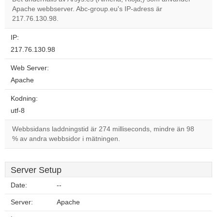
Apache webbserver. Abc-group.eu's IP-adress är
Do you
OK
217.76.130.98.
own this
website?
IP:
217.76.130.98
Web Server:
Apache
Kodning:
utf-8
Webbsidans laddningstid är 274 milliseconds, mindre än 98
% av andra webbsidor i mätningen.
Server Setup
Date:
--
Server:
Apache