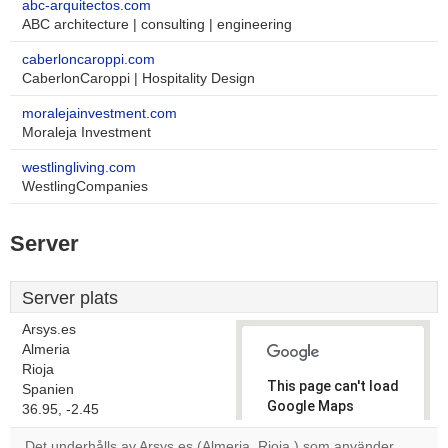
abc-arquitectos.com
ABC architecture | consulting | engineering
caberloncaroppi.com
CaberlonCaroppi | Hospitality Design
moralejainvestment.com
Moraleja Investment
westlingliving.com
WestlingCompanies
Server
Server plats
Arsys.es
Almeria
Rioja
This page can't load
Spanien
Google Maps
36.95, -2.45
correctly.
Det underhålls av Arsys.es (Almeria, Rioja,) som använder