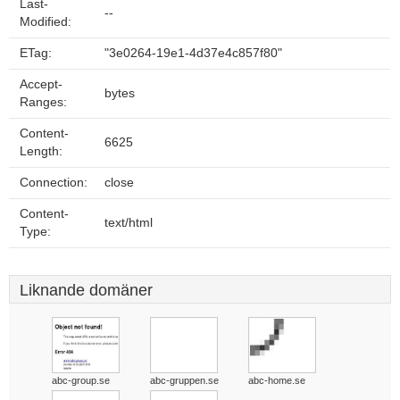
Last-
--
Modified:
ETag:
"3e0264-19e1-4d37e4c857f80"
Accept-
bytes
Ranges:
Content-
6625
Length:
Connection:
close
Content-
text/html
Type:
Liknande domäner
abc-group.se
abc-gruppen.se
abc-home.se