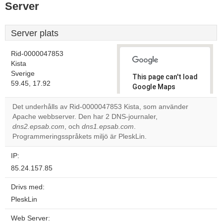
Server
Server plats
Rid-0000047853
Kista
Sverige
This page can't load
59.45, 17.92
Google Maps
correctly.
Det underhålls av Rid-0000047853 Kista, som använder
Apache webbserver. Den har 2 DNS-journaler,
Do you
OK
dns2.epsab.com
, och
dns1.epsab.com
.
own this
website?
Programmeringsspråkets miljö är PleskLin.
IP:
85.24.157.85
Drivs med:
PleskLin
Web Server: