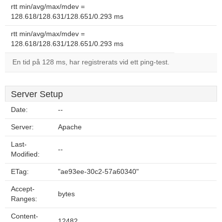
rtt min/avg/max/mdev =
128.618/128.631/128.651/0.293 ms
rtt min/avg/max/mdev =
128.618/128.631/128.651/0.293 ms
En tid på 128 ms, har registrerats vid ett ping-test.
Server Setup
Date:
--
Server:
Apache
Last-
--
Modified:
ETag:
"ae93ee-30c2-57a60340"
Accept-
bytes
Ranges:
Content-
12482