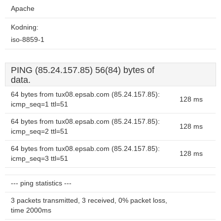
Apache
Kodning:
iso-8859-1
PING (85.24.157.85) 56(84) bytes of
data.
64 bytes from tux08.epsab.com (85.24.157.85):
128 ms
icmp_seq=1 ttl=51
64 bytes from tux08.epsab.com (85.24.157.85):
128 ms
icmp_seq=2 ttl=51
64 bytes from tux08.epsab.com (85.24.157.85):
128 ms
icmp_seq=3 ttl=51
--- ping statistics ---
3 packets transmitted, 3 received, 0% packet loss,
time 2000ms