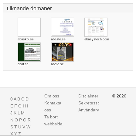
Liknande domäner
abaskol.se
abasto.se
abasystech.com
abat.se
abate.se
Om oss
Disclaimer
© 2026
0
A
B
C
D
Kontakta
Sekretesspolicy
E
F
G
H
I
oss
Användarvillkor
J
K
L
M
Ta bort
N
O
P
Q
R
webbsida
S
T
U
V
W
X
Y
Z