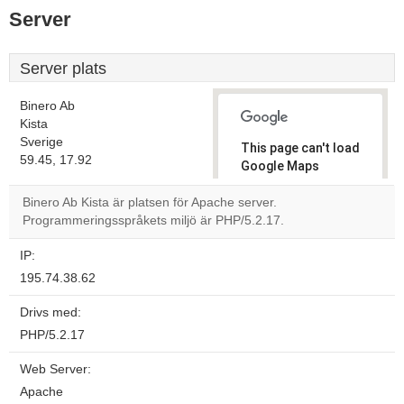
Server
Server plats
Binero Ab
Kista
Sverige
This page can't load
59.45, 17.92
Google Maps
correctly.
Binero Ab Kista är platsen för Apache server.
Programmeringsspråkets miljö är PHP/5.2.17.
Do you
OK
own this
website?
IP:
195.74.38.62
Drivs med:
PHP/5.2.17
Web Server:
Apache