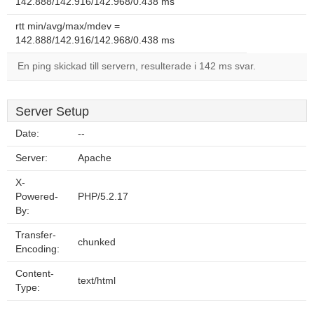
142.888/142.916/142.968/0.438 ms
rtt min/avg/max/mdev =
142.888/142.916/142.968/0.438 ms
En ping skickad till servern, resulterade i 142 ms svar.
Server Setup
Date:
--
Server:
Apache
X-
Powered-
PHP/5.2.17
By:
Transfer-
chunked
Encoding:
Content-
text/html
Type: