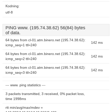
Kodning:
utf-8
PING www. (195.74.38.62) 56(84) bytes
of data.
64 bytes from cl-01.atm.binero.net (195.74.38.62):
142 ms
icmp_seq=1 ttl=240
64 bytes from cl-01.atm.binero.net (195.74.38.62):
142 ms
icmp_seq=2 ttl=240
64 bytes from cl-01.atm.binero.net (195.74.38.62):
142 ms
icmp_seq=3 ttl=240
--- www. ping statistics ---
3 packets transmitted, 3 received, 0% packet loss,
time 1998ms
rtt min/avg/max/mdev =