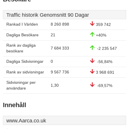
Traffic historik Genomsnitt 90 Dagar
Rankad I Världen
8 260 898
359 742
Dagliga Besökare
21
+40%
Rank av dagliga
7 684 333
-2 235 547
besökare
Dagliga Sidvisningar
0
-56,84%
Rank av sidvisningar
9 567 736
3 968 691
Sidvisningar per
1,30
-69,57%
användare
Innehåll
www.Aarca.co.uk