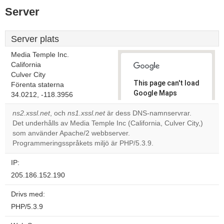
Server
Server plats
Media Temple Inc.
California
Culver City
This page can't load
Förenta staterna
Google Maps
34.0212, -118.3956
correctly.
ns2.xssl.net
, och
ns1.xssl.net
är dess DNS-namnservrar.
Det underhålls av Media Temple Inc (California, Culver City,)
Do you
OK
som använder Apache/2 webbserver.
own this
website?
Programmeringsspråkets miljö är PHP/5.3.9.
IP:
205.186.152.190
Drivs med:
PHP/5.3.9