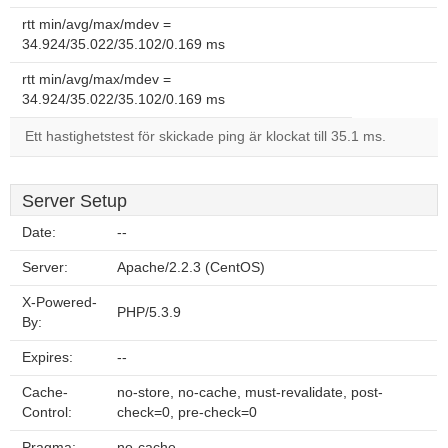
rtt min/avg/max/mdev =
34.924/35.022/35.102/0.169 ms
rtt min/avg/max/mdev =
34.924/35.022/35.102/0.169 ms
Ett hastighetstest för skickade ping är klockat till 35.1 ms.
Server Setup
Date:
--
Server:
Apache/2.2.3 (CentOS)
X-Powered-
PHP/5.3.9
By:
Expires:
--
Cache-
no-store, no-cache, must-revalidate, post-
Control:
check=0, pre-check=0
Pragma:
no-cache