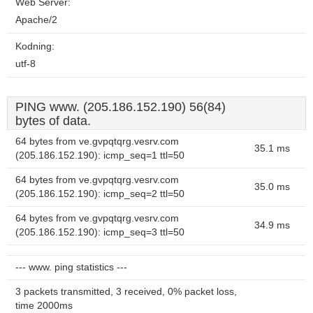
Web Server:
Apache/2
Kodning:
utf-8
PING www. (205.186.152.190) 56(84)
bytes of data.
64 bytes from ve.gvpqtqrg.vesrv.com
35.1 ms
(205.186.152.190): icmp_seq=1 ttl=50
64 bytes from ve.gvpqtqrg.vesrv.com
35.0 ms
(205.186.152.190): icmp_seq=2 ttl=50
64 bytes from ve.gvpqtqrg.vesrv.com
34.9 ms
(205.186.152.190): icmp_seq=3 ttl=50
--- www. ping statistics ---
3 packets transmitted, 3 received, 0% packet loss,
time 2000ms