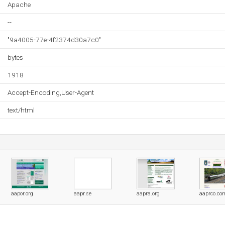
Apache
--
"9a4005-77e-4f2374d30a7c0"
bytes
1918
Accept-Encoding,User-Agent
text/html
aapor.org
aapr.se
aapra.org
aaprco.co