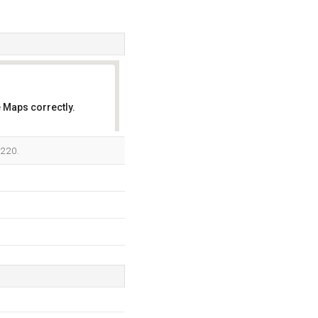
 Maps correctly.
OK
.220.