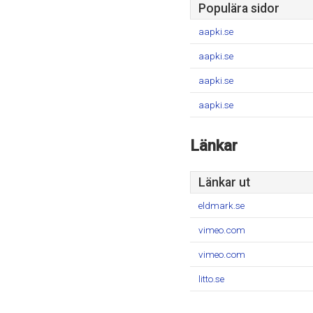
Populära sidor
aapki.se
aapki.se
aapki.se
aapki.se
Länkar
Länkar ut
eldmark.se
vimeo.com
vimeo.com
litto.se