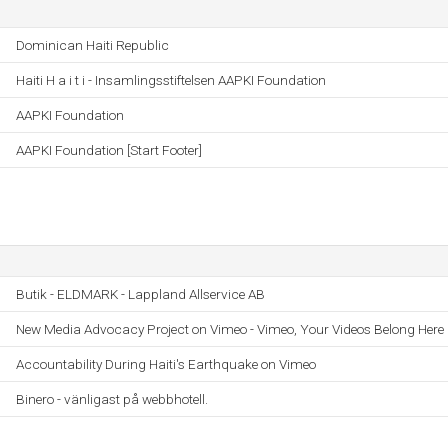
Dominican Haiti Republic
Haiti H a i t i - Insamlingsstiftelsen AAPKI Foundation
AAPKI Foundation
AAPKI Foundation [Start Footer]
Butik - ELDMARK - Lappland Allservice AB
New Media Advocacy Project on Vimeo - Vimeo, Your Videos Belong Here
Accountability During Haiti's Earthquake on Vimeo
Binero - vänligast på webbhotell.