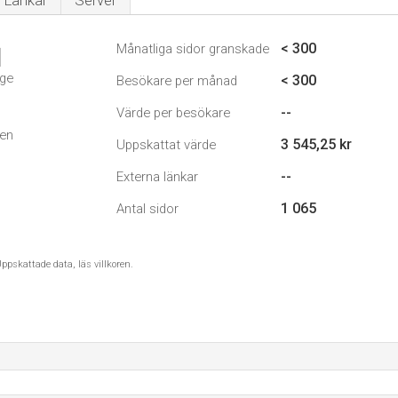
Länkar
Server
< 300
Månatliga sidor granskade
1
ige
< 300
Besökare per månad
--
Värde per besökare
den
3 545,25 kr
Uppskattat värde
--
Externa länkar
1 065
Antal sidor
ppskattade data, läs villkoren.