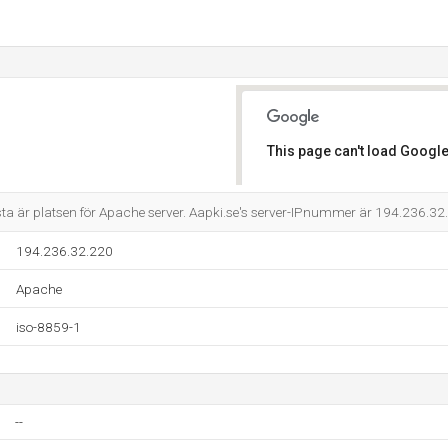
This page can't load Google
Do you own this website?
sta är platsen för Apache server. Aapki.se's server-IPnummer är 194.236.32
194.236.32.220
Apache
iso-8859-1
--