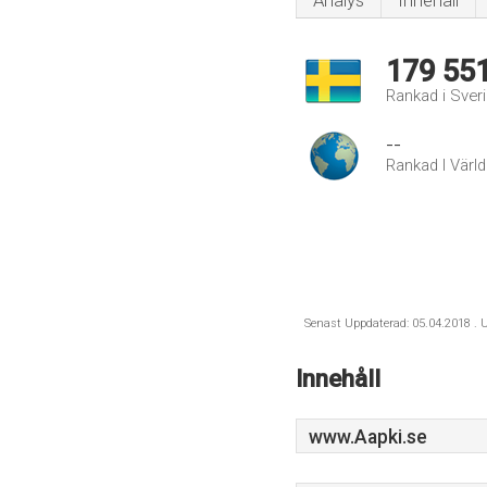
Analys
Innehåll
179 55
Rankad i Sver
--
Rankad I Värl
Senast Uppdaterad: 05.04.2018 . U
Innehåll
www.Aapki.se