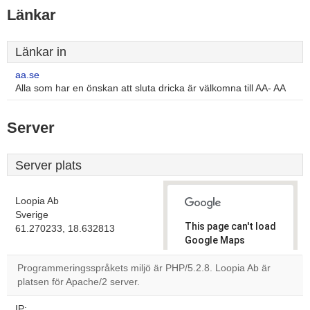
Länkar
Länkar in
aa.se
Alla som har en önskan att sluta dricka är välkomna till AA- AA
Server
Server plats
Loopia Ab
Sverige
This page can't load
61.270233, 18.632813
Google Maps
correctly.
Programmeringsspråkets miljö är PHP/5.2.8. Loopia Ab är
platsen för Apache/2 server.
Do you
OK
own this
website?
IP: