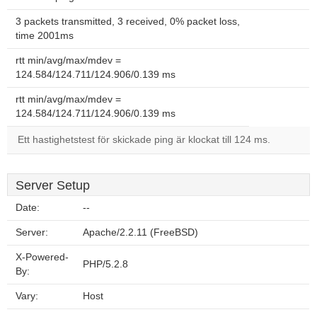
3 packets transmitted, 3 received, 0% packet loss,
time 2001ms
rtt min/avg/max/mdev =
124.584/124.711/124.906/0.139 ms
rtt min/avg/max/mdev =
124.584/124.711/124.906/0.139 ms
Ett hastighetstest för skickade ping är klockat till 124 ms.
Server Setup
Date:
--
Server:
Apache/2.2.11 (FreeBSD)
X-Powered-
PHP/5.2.8
By:
Vary:
Host