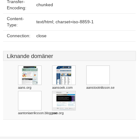
Transfer-
chunked
Encoding:
Content-
text/html; charset=iso-8859-1
Type:
Connection:
close
Liknande domäner
aans.org
aansoek.com
aanstootnilsson.se
aantoniaeriksson.blogg.se
aao.org