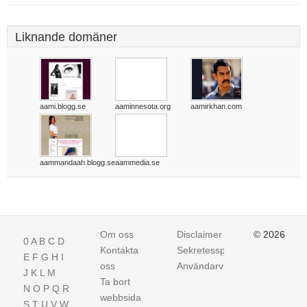
Liknande domäner
aami.blogg.se
aaminnesota.org
aamirkhan.com
aammandaah.blogg.se
aammedia.se
Om oss
Disclaimer
© 2026
0
A
B
C
D
Kontakta
Sekretesspolicy
E
F
G
H
I
oss
Användarvillkor
J
K
L
M
Ta bort
N
O
P
Q
R
webbsida
S
T
U
V
W