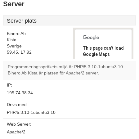
Server
Server plats
Binero Ab
Kista
Sverige
This page can't load
59.45, 17.92
Google Maps
correctly.
Programmeringsspråkets miljö är PHP/5.3.10-1ubuntu3.10.
Binero Ab Kista är platsen för Apache/2 server.
Do you
OK
own this
website?
IP:
195.74.38.34
Drivs med:
PHP/5.3.10-1ubuntu3.10
Web Server:
Apache/2