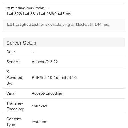
rtt min/avg/max/mdev =
144.822/144.881/144.986/0.445 ms
Ett hastighetstest för skickade ping är klockat till 144 ms.
Server Setup
Date:
--
Server:
Apache/2.2.22
X-
Powered-
PHP/5.3.10-1ubuntu3.10
By:
Vary:
Accept-Encoding
Transfer-
chunked
Encoding:
Content-
text/html
Type: