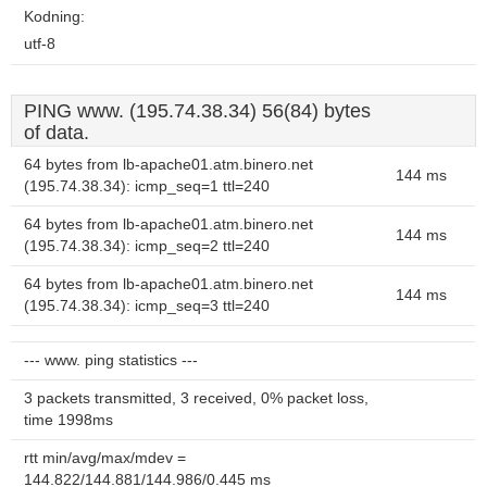
Kodning:
utf-8
PING www. (195.74.38.34) 56(84) bytes
of data.
64 bytes from lb-apache01.atm.binero.net
144 ms
(195.74.38.34): icmp_seq=1 ttl=240
64 bytes from lb-apache01.atm.binero.net
144 ms
(195.74.38.34): icmp_seq=2 ttl=240
64 bytes from lb-apache01.atm.binero.net
144 ms
(195.74.38.34): icmp_seq=3 ttl=240
--- www. ping statistics ---
3 packets transmitted, 3 received, 0% packet loss,
time 1998ms
rtt min/avg/max/mdev =
144.822/144.881/144.986/0.445 ms