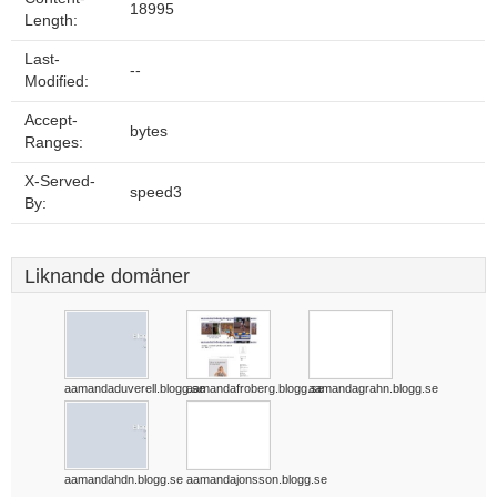
18995
Length:
Last-
--
Modified:
Accept-
bytes
Ranges:
X-Served-
speed3
By:
Liknande domäner
aamandaduverell.blogg.se
aamandafroberg.blogg.se
aamandagrahn.blogg.se
aamandahdn.blogg.se
aamandajonsson.blogg.se