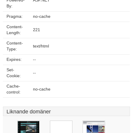
Powered-
ASP.NET
By:
Pragma:
no-cache
Content-
221
Length:
Content-
text/html
Type:
Expires:
--
Set-
--
Cookie:
Cache-
no-cache
control:
Liknande domäner