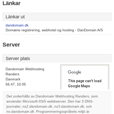
Länkar
Länkar ut
dandomain.dk
Domæne registrering, webhotel og hosting - DanDomain A/S
Server
Server plats
Dandomain Webhosting
Randers
Danmark
This page can't load
56.47, 10.05
Google Maps
correctly.
Det underhålls av Dandomain Webhosting Randers, som
använder Microsoft-IIS/5 webbserver. Den har 3 DNS-
Do you
OK
journaler,
ns2.dandomain.dk
,
ns3.dandomain.dk
own this
, och
website?
ns.dandomain.dk
. Programmeringsspråkets miljö är