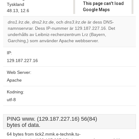
This page can't load
Tyskland
Google Maps
48.13, 12.6
correctly.
dns1.lrz.de
,
dns2.lrz.de
, och
dns3.lrz.de
är dess DNS-
namnservrar. Dess IP-nummer är 129.187.227.16. Det
Do you
OK
underhålls av Leibniz-rechenzentrum Lrz (Bayern,
own this
website?
Garching,) som använder Apache webbserver.
IP:
129.187.227.16
Web Server:
Apache
Kodning:
utf-8
PING www. (129.187.227.16) 56(84)
bytes of data.
64 bytes from tick2.mmk.e-technik.tu-