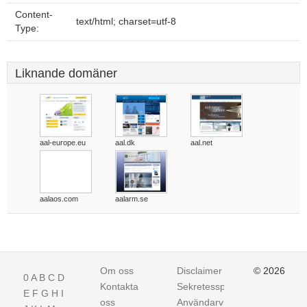
Content-
text/html; charset=utf-8
Type:
Liknande domäner
aal-europe.eu
aal.dk
aal.net
aalaos.com
aalarm.se
Om oss
Disclaimer
© 2026
0
A
B
C
D
Kontakta
Sekretesspolicy
E
F
G
H
I
oss
Användarvillkor