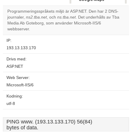
correctly.
Programmeringsspråkets miljö är ASP.NET. Den har 2 DNS-
journaler,
ns2.tba.net
, och
ns.tba.net
. Det underhålls av Tba
Do you
OK
Media Ab Goteborg, som använder Microsoft-IIS/6
own this
website?
webbserver.
IP:
193.13.133.170
Drivs med:
ASP.NET
Web Server:
Microsoft-IIS/6
Kodning:
utf-8
PING www. (193.13.133.170) 56(84)
bytes of data.