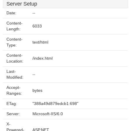
Server Setup
Date:
--
Content-
6033
Length:
Content-
text/html
Type:
Content-
/index.html
Location:
Last-
--
Modified:
Accept-
bytes
Ranges:
ETag:
"388a49d879edcb1:698"
Server:
Microsoft-IIS/6.0
X-
Powered-
ASP.NET