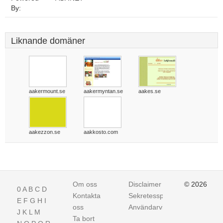
By:
Liknande domäner
aakermount.se
aakermyntan.se
aakes.se
aakezzon.se
aakkosto.com
Om oss
Disclaimer
© 2026
0
A
B
C
D
Kontakta
Sekretesspolicy
E
F
G
H
I
oss
Användarvillkor
J
K
L
M
Ta bort