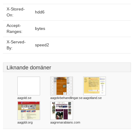
X-Stored-
hdd6
On:
Accept-
bytes
Ranges:
X-Served-
speed2
By:
Liknande domäner
aagold.se
aagolvbehandlingar.se
aagotland.se
aagpbl.org
aagrenarabians.com