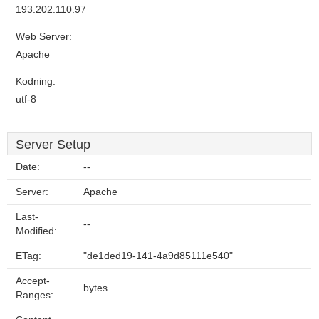
193.202.110.97
Web Server:
Apache
Kodning:
utf-8
Server Setup
Date:
--
Server:
Apache
Last-
--
Modified:
ETag:
"de1ded19-141-4a9d85111e540"
Accept-
bytes
Ranges: