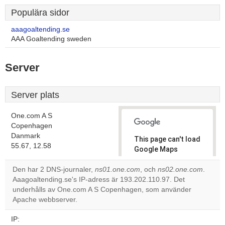
Populära sidor
aaagoaltending.se
AAA Goaltending sweden
Server
Server plats
One.com A S
Copenhagen
Danmark
This page can't load
55.67, 12.58
Google Maps
correctly.
Den har 2 DNS-journaler,
ns01.one.com
, och
ns02.one.com
.
Aaagoaltending.se's IP-adress är 193.202.110.97. Det
Do you
OK
underhålls av One.com A S Copenhagen, som använder
own this
website?
Apache webbserver.
IP: