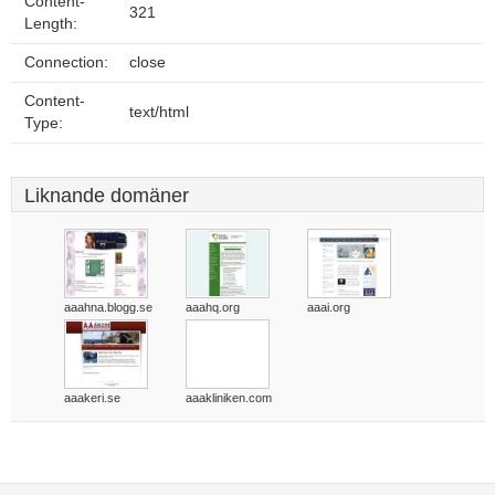
Content-
321
Length:
Connection:
close
Content-
text/html
Type:
Liknande domäner
aaahna.blogg.se
aaahq.org
aaai.org
aaakeri.se
aaakliniken.com