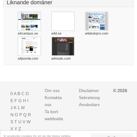
Liknande domäner
a4campus.se
a4d.se
a4deskpro.com
a4joomla.com
a4mods.com
Om oss
Disclaimer
© 2026
0
A
B
C
D
Kontakta
Sekretesspolicy
E
F
G
H
I
oss
Användarvillkor
J
K
L
M
Ta bort
N
O
P
Q
R
webbsida
S
T
U
V
W
X
Y
Z
Vi använder cookies för att ge dig bästa möjliga