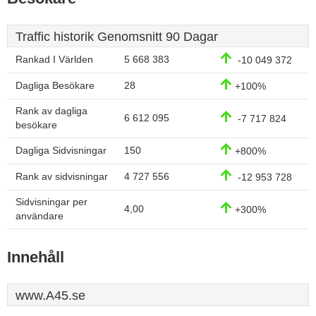
Traffic historik Genomsnitt 90 Dagar
Rankad I Världen
5 668 383
-10 049 372
Dagliga Besökare
28
+100%
Rank av dagliga
6 612 095
-7 717 824
besökare
Dagliga Sidvisningar
150
+800%
Rank av sidvisningar
4 727 556
-12 953 728
Sidvisningar per
4,00
+300%
användare
Innehåll
www.A45.se