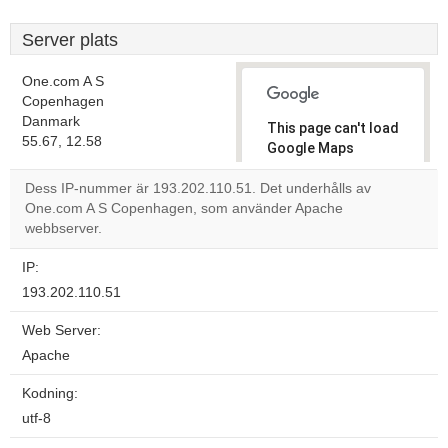
Server plats
One.com A S
Copenhagen
Danmark
This page can't load
55.67, 12.58
Google Maps
correctly.
Dess IP-nummer är 193.202.110.51. Det underhålls av
One.com A S Copenhagen, som använder Apache
Do you
OK
webbserver.
own this
website?
IP:
193.202.110.51
Web Server:
Apache
Kodning:
utf-8