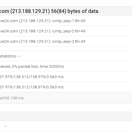
com (213.188.129.21) 56(84) bytes of data.
tive24.com (213.188.129.21): icmp_seq=1 ttl=49
tive24.com (213.188.129.21): icmp_seq=2 ttl=49
tive24.com (213.188.129.21): icmp_seq=3 ttl=49
tatistics ---
eceived, 0% packet loss, time 2000ms
137.979/138.312/138.979/0.560 ms
137.979/138.312/138.979/0.560 ms
kad till 138 ms.
--