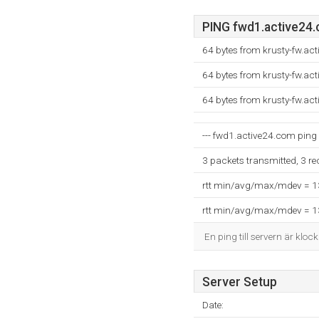
PING fwd1.active24.
64 bytes from krusty-fw.ac
64 bytes from krusty-fw.ac
64 bytes from krusty-fw.ac
--- fwd1.active24.com ping s
3 packets transmitted, 3 r
rtt min/avg/max/mdev = 
rtt min/avg/max/mdev = 
En ping till servern är kloc
Server Setup
Date: