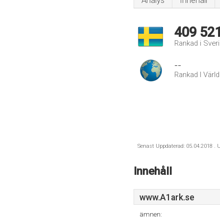
Analys
Innehåll
409 52
Rankad i Sver
--
Rankad I Värl
Senast Uppdaterad: 05.04.2018 . U
Innehåll
www.A1ark.se
ämnen: