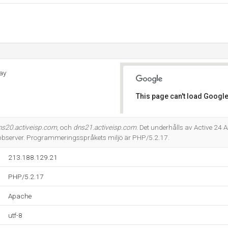
ay
This page can't load Google
Do you own this website?
ns20.activeisp.com
, och
dns21.activeisp.com
. Det underhålls av Active 24 
server. Programmeringsspråkets miljö är PHP/5.2.17.
213.188.129.21
PHP/5.2.17
Apache
utf-8