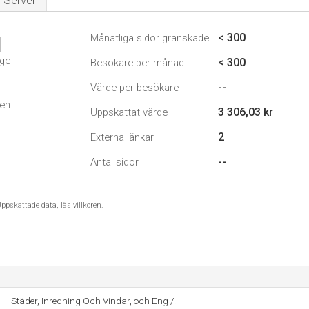
Server
< 300
Månatliga sidor granskade
1
ige
< 300
Besökare per månad
--
Värde per besökare
den
3 306,03 kr
Uppskattat värde
2
Externa länkar
--
Antal sidor
ppskattade data, läs villkoren.
Städer, Inredning Och Vindar, och Eng /.