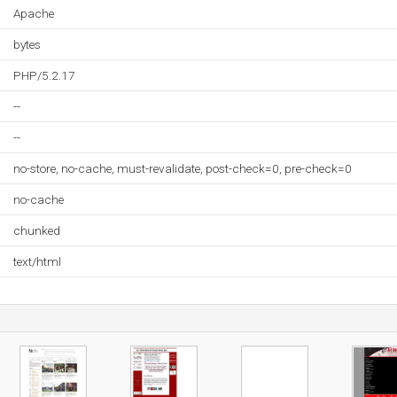
Apache
bytes
PHP/5.2.17
--
--
no-store, no-cache, must-revalidate, post-check=0, pre-check=0
no-cache
chunked
text/html