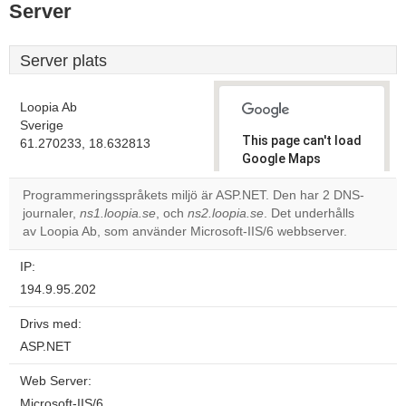
Server
Server plats
Loopia Ab
Sverige
This page can't load
61.270233, 18.632813
Google Maps
correctly.
Programmeringsspråkets miljö är ASP.NET. Den har 2 DNS-
journaler,
ns1.loopia.se
, och
ns2.loopia.se
. Det underhålls
Do you
OK
av Loopia Ab, som använder Microsoft-IIS/6 webbserver.
own this
website?
IP:
194.9.95.202
Drivs med:
ASP.NET
Web Server:
Microsoft-IIS/6