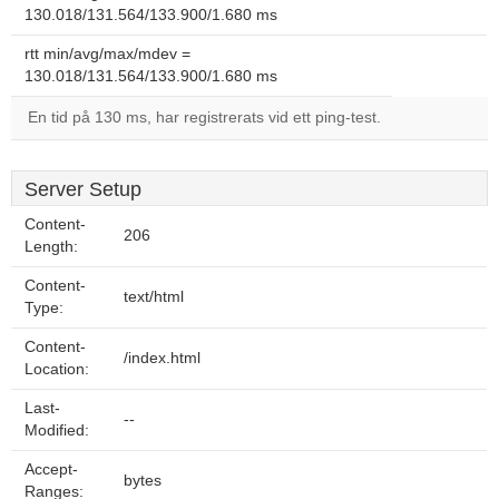
130.018/131.564/133.900/1.680 ms
rtt min/avg/max/mdev =
130.018/131.564/133.900/1.680 ms
En tid på 130 ms, har registrerats vid ett ping-test.
Server Setup
Content-
206
Length:
Content-
text/html
Type:
Content-
/index.html
Location:
Last-
--
Modified:
Accept-
bytes
Ranges: