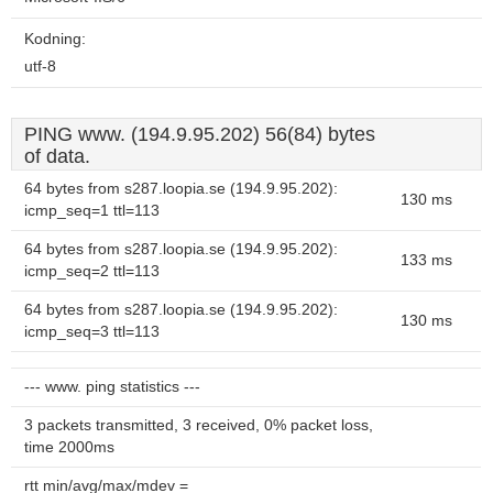
Kodning:
utf-8
PING www. (194.9.95.202) 56(84) bytes
of data.
64 bytes from s287.loopia.se (194.9.95.202):
130 ms
icmp_seq=1 ttl=113
64 bytes from s287.loopia.se (194.9.95.202):
133 ms
icmp_seq=2 ttl=113
64 bytes from s287.loopia.se (194.9.95.202):
130 ms
icmp_seq=3 ttl=113
--- www. ping statistics ---
3 packets transmitted, 3 received, 0% packet loss,
time 2000ms
rtt min/avg/max/mdev =