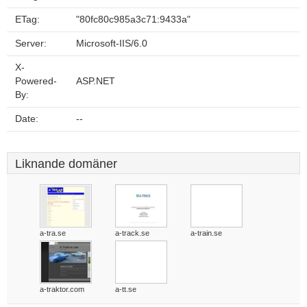
ETag:
"80fc80c985a3c71:9433a"
Server:
Microsoft-IIS/6.0
X-
Powered-
ASP.NET
By:
Date:
--
Liknande domäner
a-tra.se
a-track.se
a-train.se
a-traktor.com
a-tt.se