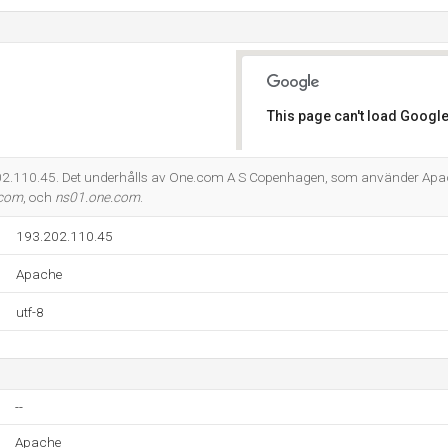
This page can't load Google
Do you own this website?
2.110.45. Det underhålls av One.com A S Copenhagen, som använder Apac
.com
, och
ns01.one.com
.
193.202.110.45
Apache
utf-8
--
Apache