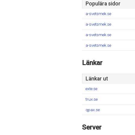
Populära sidor
a-svetsmek.se
a-svetsmek.se
a-svetsmek.se
a-svetsmek.se
Länkar
Länkar ut
exte.se
trux.se
qpax.se
Server