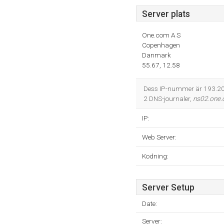
Server plats
One.com A S
Copenhagen
Danmark
55.67, 12.58
Dess IP-nummer är 193.20
2 DNS-journaler,
ns02.one
IP:
Web Server:
Kodning:
Server Setup
Date:
Server: