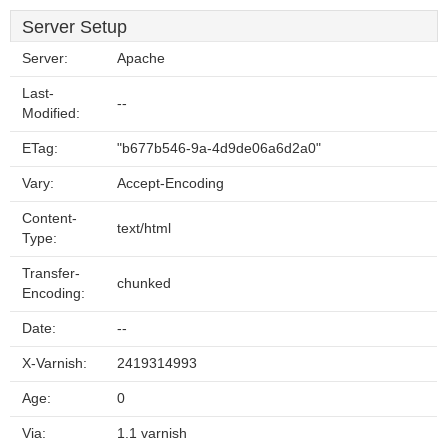
Server Setup
Server:
Apache
Last-
--
Modified:
ETag:
"b677b546-9a-4d9de06a6d2a0"
Vary:
Accept-Encoding
Content-
text/html
Type:
Transfer-
chunked
Encoding:
Date:
--
X-Varnish:
2419314993
Age:
0
Via:
1.1 varnish