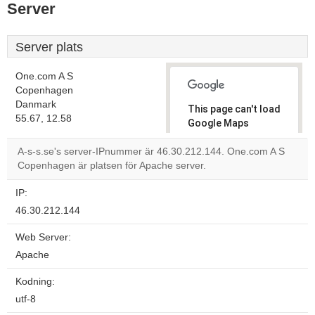
Server
Server plats
One.com A S
Copenhagen
Danmark
This page can't load
55.67, 12.58
Google Maps
correctly.
A-s-s.se's server-IPnummer är 46.30.212.144. One.com A S
Copenhagen är platsen för Apache server.
Do you
OK
own this
website?
IP:
46.30.212.144
Web Server:
Apache
Kodning:
utf-8