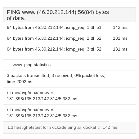
PING www. (46.30.212.144) 56(84) bytes
of data.
64 bytes from 46.30.212.144: icmp_req=1 ttl=51
142 ms
64 bytes from 46.30.212.144: icmp_req=2 ttl=52
131 ms
64 bytes from 46.30.212.144: icmp_req=3 ttl=52
131 ms
--- www. ping statistics ---
3 packets transmitted, 3 received, 0% packet loss,
time 2002ms
rtt min/avg/max/mdev =
131.396/135.213/142.814/5.382 ms
rtt min/avg/max/mdev =
131.396/135.213/142.814/5.382 ms
Ett hastighetstest för skickade ping är klockat till 142 ms.