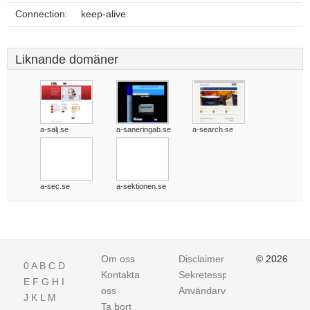
Connection:
keep-alive
Liknande domäner
a-salj.se
a-saneringab.se
a-search.se
a-sec.se
a-sektionen.se
Om oss
Disclaimer
© 2026
0
A
B
C
D
Kontakta
Sekretesspolicy
E
F
G
H
I
oss
Användarvillkor
J
K
L
M
Ta bort