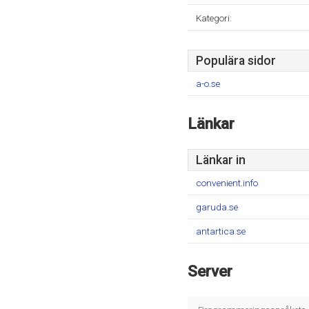
Kategori:
Populära sidor
a-o.se
Länkar
Länkar in
convenient.info
garuda.se
antartica.se
Server