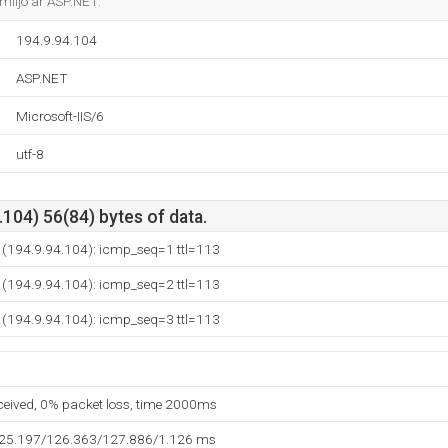
iljö är ASP.NET.
194.9.94.104
ASP.NET
Microsoft-IIS/6
utf-8
104) 56(84) bytes of data.
e (194.9.94.104): icmp_seq=1 ttl=113
e (194.9.94.104): icmp_seq=2 ttl=113
e (194.9.94.104): icmp_seq=3 ttl=113
eceived, 0% packet loss, time 2000ms
125.197/126.363/127.886/1.126 ms