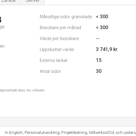
Länkar
Server
< 300
Månatliga sidor granskade
3
ige
< 300
Besökare per månad
--
Värde per besökare
den
3 741,9 kr
Uppskattat värde
15
Externa länkar
30
Antal sidor
ppskattade data, läs villkoren.
In English, Personalutveckling, Projektledning, NÄtverksstÖd, och Ledaru