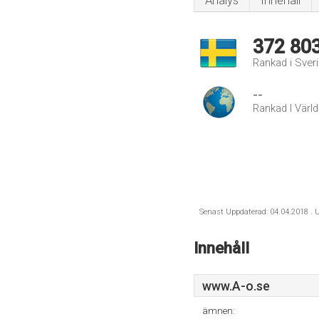
Analys
Innehåll
372 80
Rankad i Sver
--
Rankad I Värl
Senast Uppdaterad: 04.04.2018 . U
Innehåll
www.A-o.se
ämnen: