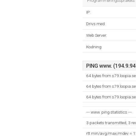
Programmeringsspråkets m
IP:
Drivs med:
Web Server:
Kodning:
PING www. (194.9.94.
64 bytes from s79.loopia.s
64 bytes from s79.loopia.s
64 bytes from s79.loopia.s
--- www. ping statistics ---
3 packets transmitted, 3 r
rtt min/avg/max/mdev = 