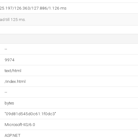
125.197/126.363/127.886/1.126 ms
kad till 125 ms.
--
9974
text/html
/index.html
--
bytes
"09d81d545d0c61:1f0dc3"
Microsoft-IIS/6.0
ASP.NET