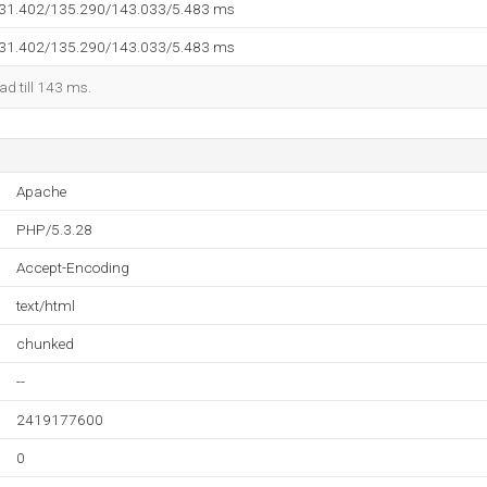
131.402/135.290/143.033/5.483 ms
131.402/135.290/143.033/5.483 ms
kad till 143 ms.
Apache
PHP/5.3.28
Accept-Encoding
text/html
chunked
--
2419177600
0