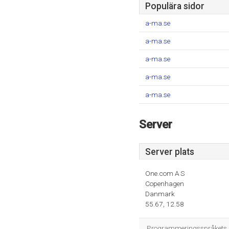
Populära sidor
a-ma.se
a-ma.se
a-ma.se
a-ma.se
a-ma.se
Server
Server plats
One.com A S
Copenhagen
Danmark
55.67, 12.58
Programmeringsspråkets mi