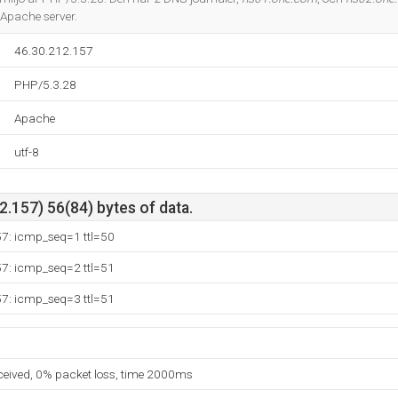
 Apache server.
46.30.212.157
PHP/5.3.28
Apache
utf-8
.157) 56(84) bytes of data.
57: icmp_seq=1 ttl=50
57: icmp_seq=2 ttl=51
57: icmp_seq=3 ttl=51
eceived, 0% packet loss, time 2000ms