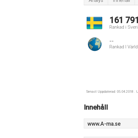
Analys
Innehåll
161 79
Rankad i Sver
--
Rankad I Värl
Senast Uppdaterad: 05.04.2018 . U
Innehåll
www.A-ma.se