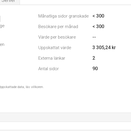
Server
< 300
Månatliga sidor granskade
1
ige
< 300
Besökare per månad
--
Värde per besökare
den
3 305,24 kr
Uppskattat värde
2
Externa länkar
90
Antal sidor
ppskattade data, läs villkoren.