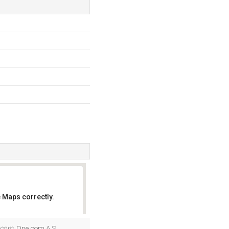
 Maps correctly.
OK
.com
. One.com A S