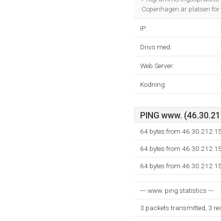
Copenhagen är platsen för
IP:
Drivs med:
Web Server:
Kodning:
PING www. (46.30.212
64 bytes from 46.30.212.1
64 bytes from 46.30.212.1
64 bytes from 46.30.212.1
--- www. ping statistics ---
3 packets transmitted, 3 r