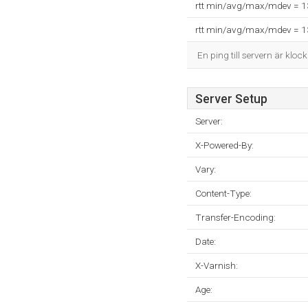
rtt min/avg/max/mdev = 
rtt min/avg/max/mdev = 
En ping till servern är kloc
Server Setup
Server:
X-Powered-By:
Vary:
Content-Type:
Transfer-Encoding:
Date:
X-Varnish:
Age: