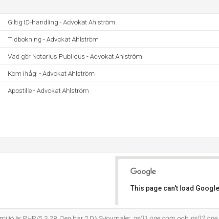
Giltig ID-handling - Advokat Ahlström
Tidbokning - Advokat Ahlström
Vad gör Notarius Publicus - Advokat Ahlström
Kom ihåg! - Advokat Ahlström
Apostille - Advokat Ahlström
This page can't load Google
Do you own this website?
ljö är PHP/5.3.28. Den har 2 DNS-journaler,
ns01.one.com
, och
ns02.one