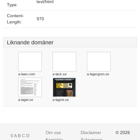
text/html
Type:
Content-
970
Length:
Liknande domäner
a-laan.com
a-lack.se
a-lagergren.se
a-laget.se
a-lagret.se
Om oss
Disclaimer
© 2026
0
A
B
C
D
Kontakta
Sekretesspolicy