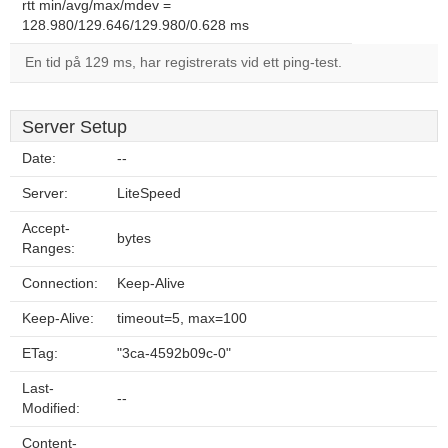
rtt min/avg/max/mdev =
128.980/129.646/129.980/0.628 ms
En tid på 129 ms, har registrerats vid ett ping-test.
Server Setup
Date:
--
Server:
LiteSpeed
Accept-
bytes
Ranges:
Connection:
Keep-Alive
Keep-Alive:
timeout=5, max=100
ETag:
"3ca-4592b09c-0"
Last-
--
Modified:
Content-