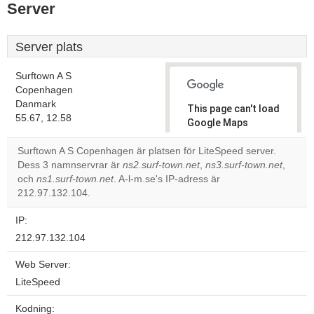
Server
Server plats
Surftown A S
Copenhagen
Danmark
This page can't load
55.67, 12.58
Google Maps
correctly.
Surftown A S Copenhagen är platsen för LiteSpeed server.
Dess 3 namnservrar är
ns2.surf-town.net
,
ns3.surf-town.net
,
Do you
OK
och
ns1.surf-town.net
. A-l-m.se's IP-adress är
own this
website?
212.97.132.104.
IP:
212.97.132.104
Web Server:
LiteSpeed
Kodning: