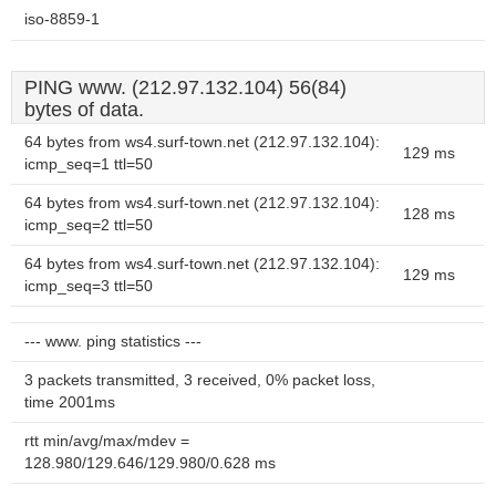
iso-8859-1
PING www. (212.97.132.104) 56(84)
bytes of data.
64 bytes from ws4.surf-town.net (212.97.132.104):
129 ms
icmp_seq=1 ttl=50
64 bytes from ws4.surf-town.net (212.97.132.104):
128 ms
icmp_seq=2 ttl=50
64 bytes from ws4.surf-town.net (212.97.132.104):
129 ms
icmp_seq=3 ttl=50
--- www. ping statistics ---
3 packets transmitted, 3 received, 0% packet loss,
time 2001ms
rtt min/avg/max/mdev =
128.980/129.646/129.980/0.628 ms