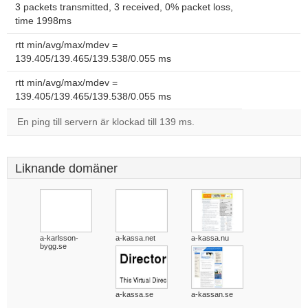
3 packets transmitted, 3 received, 0% packet loss,
time 1998ms
rtt min/avg/max/mdev =
139.405/139.465/139.538/0.055 ms
rtt min/avg/max/mdev =
139.405/139.465/139.538/0.055 ms
En ping till servern är klockad till 139 ms.
Liknande domäner
a-karlsson-
a-kassa.net
a-kassa.nu
bygg.se
a-kassa.se
a-kassan.se