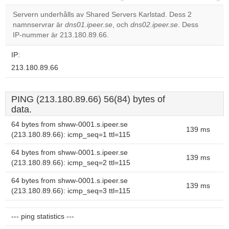
correctly.
Servern underhålls av Shared Servers Karlstad. Dess 2
namnservrar är
dns01.ipeer.se
, och
dns02.ipeer.se
. Dess
Do you
OK
IP-nummer är 213.180.89.66.
own this
website?
IP:
213.180.89.66
PING (213.180.89.66) 56(84) bytes of
data.
64 bytes from shww-0001.s.ipeer.se
139 ms
(213.180.89.66): icmp_seq=1 ttl=115
64 bytes from shww-0001.s.ipeer.se
139 ms
(213.180.89.66): icmp_seq=2 ttl=115
64 bytes from shww-0001.s.ipeer.se
139 ms
(213.180.89.66): icmp_seq=3 ttl=115
--- ping statistics ---